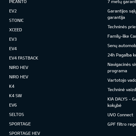
PICANTO
7 metų garant
EV2
Garantijos sąl
garantija
STONIC
Techninės prie
XCEED
Family-like Ca
EV3
Senų automobil
EV4
24h Pagalba ke
EV4 FASTBACK
Navigacinės s
NIRO HEV
programa
NIRO HEV
Vartotojo vad
K4
Techninė vaizd
K4 SW
KIA DALYS - G
EV6
kokybė
SELTOS
UVO Connect
SPORTAGE
GPF filtro reg
SPORTAGE HEV