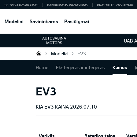
SERVISO UŽSAKYMAS
BANDOMASIS VAŽIAVIMAS
PRAŠYKITE PASIŪLYMO
Modeliai
Savininkams
Pasiūlymai
UAB A
Modeliai
EV3
KIA automobiliai | KIA modeliai |
Home
Eksterjeras ir interjeras
Kainos
Į
EV3
KIA EV3 KAINA 2026.07.10
Variklis
Baterijos talpa
Versi