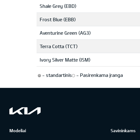
Shale Grey (EBD)
Frost Blue (EBB)
Aventurine Green (AG3)
Terra Cotta (TCT)
Ivory Silver Matte (ISM)
-
standartinis
-
Pasirenkama įranga
Modeliai
Savininkams