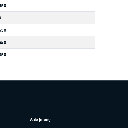
650
0
650
650
650
Apie įmonę