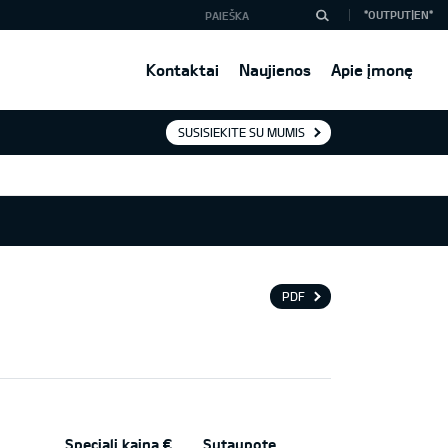
*OUTPUT|EN*
Kontaktai
Naujienos
Apie įmonę
SUSISIEKITE SU MUMIS
PDF
Speciali kaina €
Sutaupote