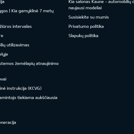
ija
Kia salonas Kaune - automobilių d
naujausi modeliai
ygos | Kia gamyklinė 7 metų
Susisiekite su mumis
žiūros intervalas
Privatumo politika
re
Slapukų politika
ių utilizavimas
lyje
istemos žemėlapių atnaujinimo
ovai
inė instrukcija (KCVG)
amintojo tiekiama aukščiausia
eneracija