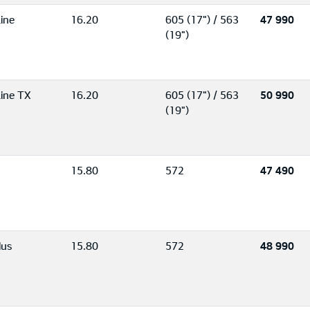
ine
16.20
605 (17") / 563
47 990
(19")
ine TX
16.20
605 (17") / 563
50 990
(19")
15.80
572
47 490
lus
15.80
572
48 990