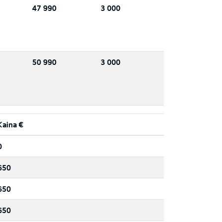
47 990
3 000
50 990
3 000
Kaina €
0
650
650
650