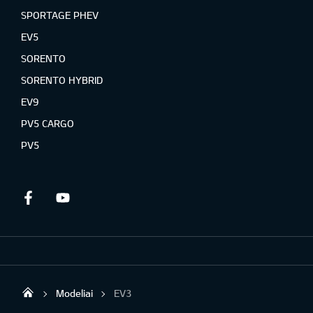
SPORTAGE PHEV
EV5
SORENTO
SORENTO HYBRID
EV9
PV5 CARGO
PV5
Facebook
Youtube
Modeliai
EV3
KIA automobiliai | KIA modeliai | KIA Auto 