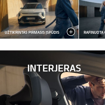
UŽTIKRINTAS PIRMASIS ĮSPŪDIS
RAFINUOTA 
INTERJERAS