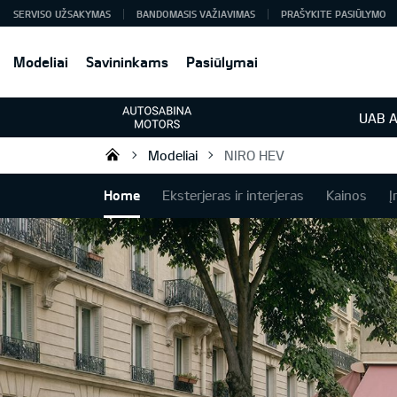
SERVISO UŽSAKYMAS
BANDOMASIS VAŽIAVIMAS
PRAŠYKITE PASIŪLYMO
Modeliai
Savininkams
Pasiūlymai
UAB A
Modeliai
NIRO HEV
KIA automobiliai | KIA modeliai |
Home
Eksterjeras ir interjeras
Kainos
Į
NIRO HEV