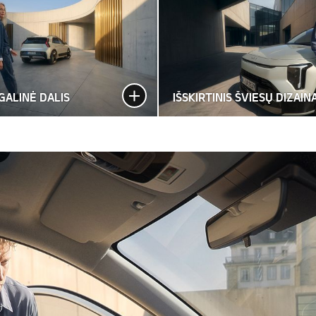
GALINĖ DALIS
IŠSKIRTINIS ŠVIESŲ DIZAIN