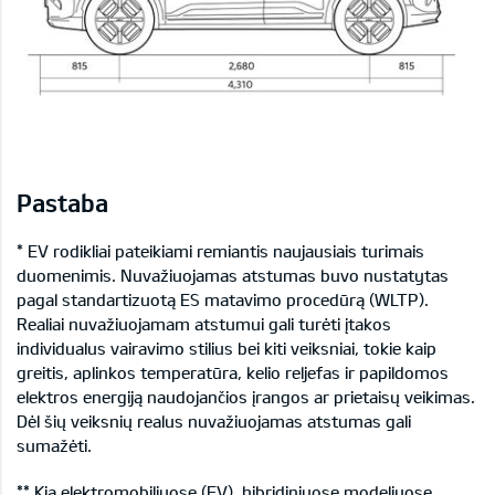
Pastaba
* EV rodikliai pateikiami remiantis naujausiais turimais
duomenimis. Nuvažiuojamas atstumas buvo nustatytas
pagal standartizuotą ES matavimo procedūrą (WLTP).
Realiai nuvažiuojamam atstumui gali turėti įtakos
individualus vairavimo stilius bei kiti veiksniai, tokie kaip
greitis, aplinkos temperatūra, kelio reljefas ir papildomos
elektros energiją naudojančios įrangos ar prietaisų veikimas.
Dėl šių veiksnių realus nuvažiuojamas atstumas gali
sumažėti.
** Kia elektromobiliuose (EV), hibridiniuose modeliuose