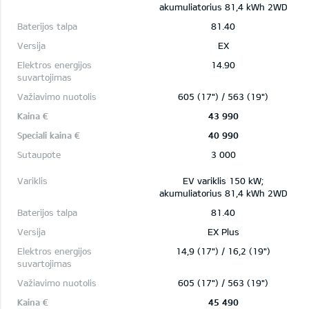
akumuliatorius 81,4 kWh 2WD
81.40
EX
14.90
605 (17") / 563 (19")
43 990
40 990
3 000
EV variklis 150 kW;
akumuliatorius 81,4 kWh 2WD
81.40
EX Plus
14,9 (17") / 16,2 (19")
605 (17") / 563 (19")
45 490