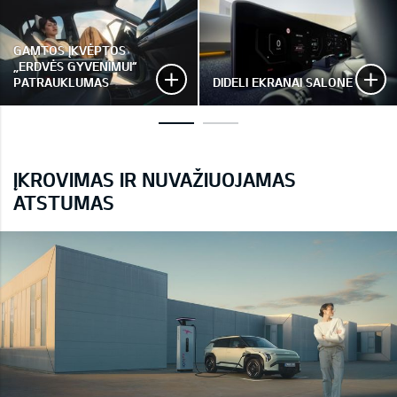
GAMTOS ĮKVĖPTOS
„ERDVĖS GYVENIMUI“
PATRAUKLUMAS
DIDELI EKRANAI SALONE
ĮKROVIMAS IR NUVAŽIUOJAMAS
ATSTUMAS