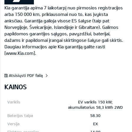
Kia garantija apima 7 laikotarpį nuo pirmosios registracijos
arba 150 000 km, priklausomai nuo to, kas įvyksta
anksčiau. Garantija galioja visose ES šalyse (taip pat
Norvegijoje, Šveicarijoje, Islandijoje ir Gibraltare). Galimos
papildomos garantijos sąlygos, pavyzdžiui, baterijai,
dažams ir papildomai įrangai skirtingose šalyse gali skirtis.
Daugiau informacijos apie Kia garantiją galite rasti
[www.Kia.com].
Atsisiųsti PDF failą
KAINOS
EV variklis 150 kW;
akumuliatorius 58,3 kWh 2WD
58.30
EX