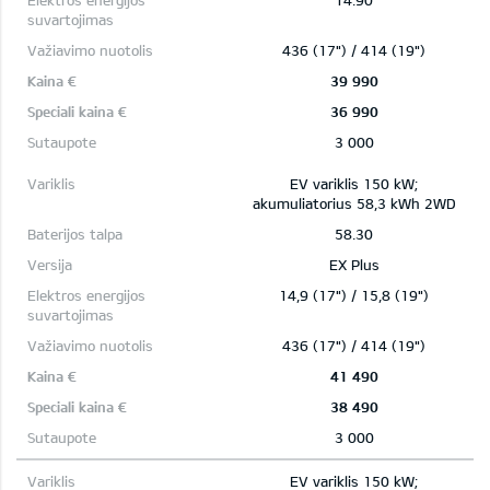
14.90
436 (17") / 414 (19")
39 990
36 990
3 000
EV variklis 150 kW;
akumuliatorius 58,3 kWh 2WD
58.30
EX Plus
14,9 (17") / 15,8 (19")
436 (17") / 414 (19")
41 490
38 490
3 000
EV variklis 150 kW;