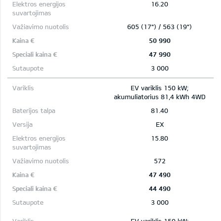
16.20
605 (17") / 563 (19")
50 990
47 990
3 000
EV variklis 150 kW;
akumuliatorius 81,4 kWh 4WD
81.40
EX
15.80
572
47 490
44 490
3 000