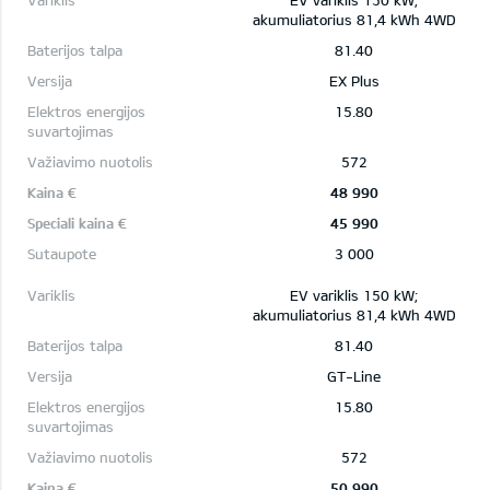
EV variklis 150 kW;
akumuliatorius 81,4 kWh 4WD
81.40
EX Plus
15.80
572
48 990
45 990
3 000
EV variklis 150 kW;
akumuliatorius 81,4 kWh 4WD
81.40
GT-Line
15.80
572
50 990