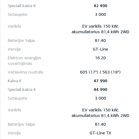
42 490
3 000
EV variklis 150 kW;
akumuliatorius 81,4 kWh 2WD
81.40
GT-Line
16.20
605 (17") / 563 (19")
47 990
44 990
3 000
EV variklis 150 kW;
akumuliatorius 81,4 kWh 2WD
81.40
GT-Line TX