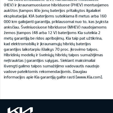
(HEV) ir įkraunamuosiuose hibriduose (PHEV) montuojamos
aukštos įtampos ličio jonų baterijos pritaikytos ilgalaikei
eksploatacijai. KIA baterijoms suteikiama 8 metus arba 160
000 km galiojanti garantija, priklausomai nuo to, kas įvyksta
anksčiau. Švelniuosiuose hibriduose (MHEV) naudojamoms
žemos įtampos (48 arba 12 V) baterijoms Kia suteikia 2
metų garantiją be ridos apribojimų. Kia taip pat užtikrina,
kad elektromobilių ir įkraunamųjų hibridų baterijos
garantijos laikotarpiu išlaikys 70 proc. įkrovimo talpos.
Hibridinių modelių ir švelniųjų hibridų talpos sumažėjimas
neįtrauktas į garantijos sąlygas. Siekiant maksimaliai
išvengti galimo talpos sumažėjimo vadovautis naudojo
vadove pateiktomis rekomendacijomis. Daugiau
informacijos apie Kia garantiją galite rasti [www.Kia.com].