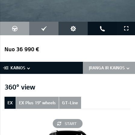
Nuo 36 990 €
KAINOS
ĮRANGA IR KAINOS
360° view
EX
EX Plus 19" wheels
GT-Line
START