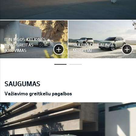
ITIN ILGOS KELIONĖS.
YPAČ GREITAS
SIŪLOMI DU GALINGI
ĮKROVIMAS
MODELIAI
SAUGUMAS
Važiavimo greitkeliu pagalbos