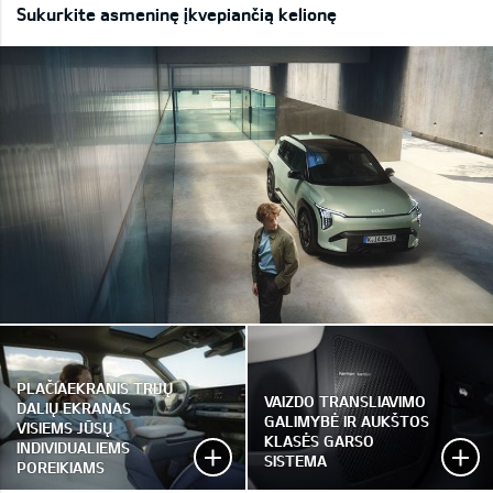
Sukurkite asmeninę įkvepiančią kelionę
PLAČIAEKRANIS TRIJŲ
VAIZDO TRANSLIAVIMO
DALIŲ EKRANAS
GALIMYBĖ IR AUKŠTOS
VISIEMS JŪSŲ
KLASĖS GARSO
INDIVIDUALIEMS
SISTEMA
POREIKIAMS