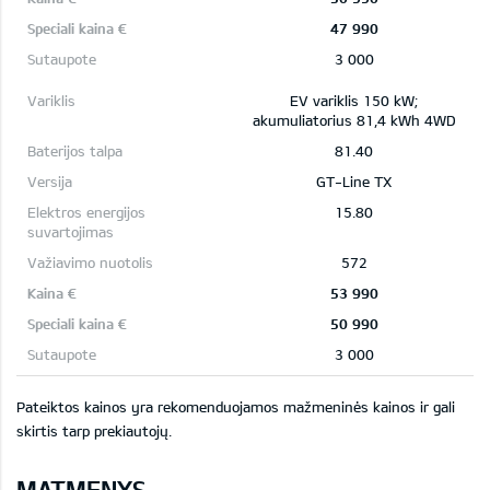
47 990
3 000
EV variklis 150 kW;
akumuliatorius 81,4 kWh 4WD
81.40
GT-Line TX
15.80
572
53 990
50 990
3 000
Pateiktos kainos yra rekomenduojamos mažmeninės kainos ir gali
skirtis tarp prekiautojų.
MATMENYS