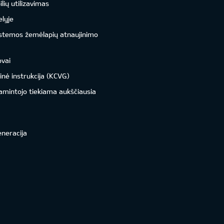
ių utilizavimas
lyje
istemos žemėlapių atnaujinimo
ovai
inė instrukcija (KCVG)
amintojo tiekiama aukščiausia
eneracija