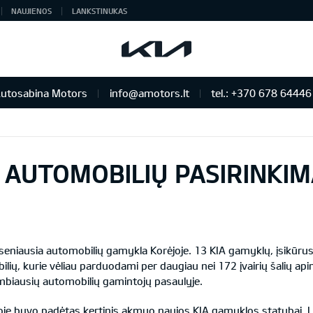
NAUJIENOS
LANKSTINUKAS
utosabina Motors
info@amotors.lt
tel.: +370 678 64446
 KIA Auto išskirtiniam žmogui
S AUTOMOBILIŲ PASIRINKI
eniausia automobilių gamykla Korėjoje. 13 KIA gamyklų, įsikūrusių
ių, kurie vėliau parduodami per daugiau nei 172 įvairių šalių ap
ambiausių automobilių gamintojų pasaulyje.
noje buvo padėtas kertinis akmuo naujos KIA gamyklos statybai. 