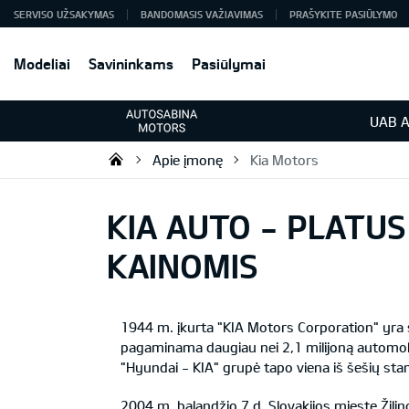
SERVISO UŽSAKYMAS
BANDOMASIS VAŽIAVIMAS
PRAŠYKITE PASIŪLYMO
Modeliai
Savininkams
Pasiūlymai
UAB A
Apie įmonę
Kia Motors
KIA automobiliai | KIA modeliai |
KIA AUTO - PLATU
KAINOMIS
1944 m. įkurta "KIA Motors Corporation" yra s
pagaminama daugiau nei 2,1 milijoną automobil
"Hyundai - KIA" grupė tapo viena iš šešių st
2004 m. balandžio 7 d. Slovakijos mieste Žili