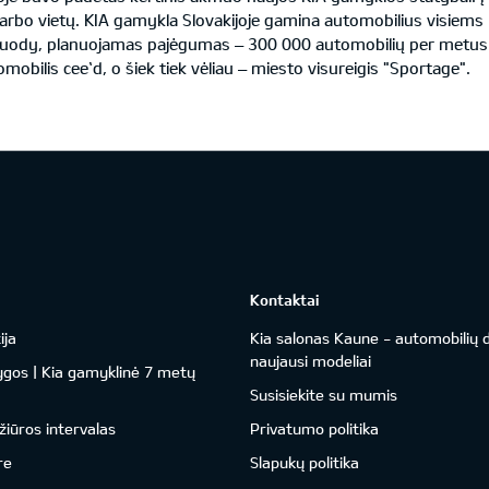
arbo vietų. KIA gamykla Slovakijoje gamina automobilius visiems E
gruody, planuojamas pajėgumas – 300 000 automobilių per metus.
mobilis cee`d, o šiek tiek vėliau – miesto visureigis "Sportage".
Kontaktai
ija
Kia salonas Kaune - automobilių d
naujausi modeliai
ygos | Kia gamyklinė 7 metų
Susisiekite su mumis
žiūros intervalas
Privatumo politika
re
Slapukų politika