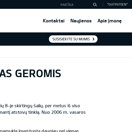
*OUTPUT|EN*
Kontaktai
Naujienos
Apie įmonę
SUSISIEKITE SU MUMIS
MAS GEROMIS
 8-je skirtingų šalių, per metus iš viso
imantį atstovų tinklą. Nuo 2006 m. vasaros
Į gamyklą investuota daugiau nei vienas