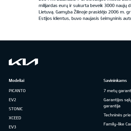
milijardas eurų ir sukurta beveik 3000 naujų d
Lietuvą. Gamyba Žilinoje prasidėjo 2006 m. 
Estijos klientus, buvo naujasis šeimyninis auto
Modeliai
Savininkams
PICANTO
7 metų garant
EV2
Garantijos sąl
garantija
STONIC
Techninės prie
XCEED
Family-like Ca
EV3