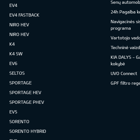
Senų automobil
EV4
24h Pagalba ke
EV4 FASTBACK
Navigacinės s
NIRO HEV
programa
NIRO HEV
Vartotojo vad
K4
Techninė vaizd
K4 SW
KIA DALYS - G
EV6
kokybė
SELTOS
UVO Connect
SPORTAGE
GPF filtro reg
SPORTAGE HEV
SPORTAGE PHEV
EV5
SORENTO
SORENTO HYBRID