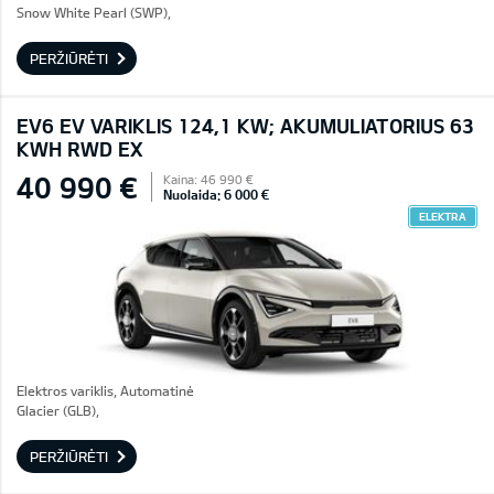
Snow White Pearl (SWP),
PERŽIŪRĖTI
EV6 EV VARIKLIS 124,1 KW; AKUMULIATORIUS 63
KWH RWD EX
40 990 €
Kaina: 46 990 €
Nuolaida: 6 000 €
ELEKTRA
Elektros variklis, Automatinė
Glacier (GLB),
PERŽIŪRĖTI