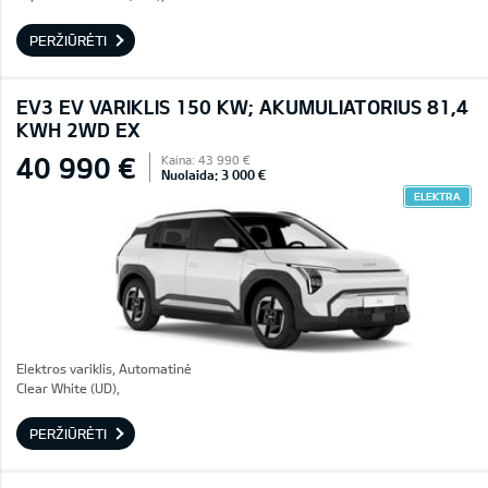
PERŽIŪRĖTI
EV3 EV VARIKLIS 150 KW; AKUMULIATORIUS 81,4
KWH 2WD EX
40 990 €
Kaina: 43 990 €
Nuolaida: 3 000 €
ELEKTRA
Elektros variklis, Automatinė
Clear White (UD),
PERŽIŪRĖTI