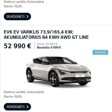
Elektros variklis, Automatinė
Glacier (GLB),
PERŽIŪRĖTI
EV6 EV VARIKLIS 73,9/165,4 KW;
AKUMULIATORIUS 84 KWH AWD GT LINE
52 990 €
Kaina: 58 990 €
Nuolaida: 6 000 €
ELEKTRA
Elektros variklis, Automatinė
Glacier (GLB),
PERŽIŪRĖTI