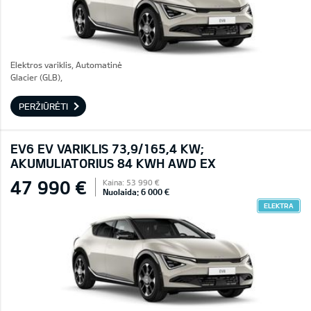
Elektros variklis, Automatinė
Glacier (GLB),
PERŽIŪRĖTI
EV6 EV VARIKLIS 73,9/165,4 KW;
AKUMULIATORIUS 84 KWH AWD EX
47 990 €
Kaina: 53 990 €
Nuolaida: 6 000 €
ELEKTRA