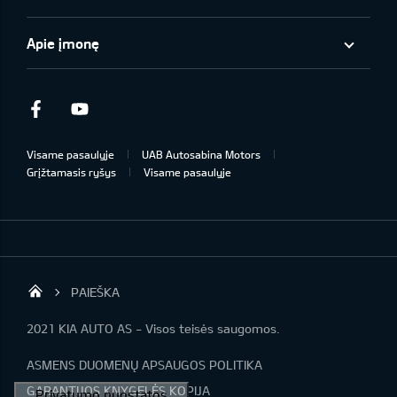
Apie įmonę
Facebook
Youtube
Visame pasaulyje
UAB Autosabina Motors
Grįžtamasis ryšys
Visame pasaulyje
PAIEŠKA
KIA automobiliai | KIA modeliai | KIA Auto 
2021 KIA AUTO AS - Visos teisės saugomos.
ASMENS DUOMENŲ APSAUGOS POLITIKA
GARANTIJOS KNYGELĖS KOPIJA