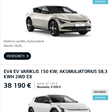
ELEKTRA
Elektros variklis, Automatinė
Glacier (GLB),
PERŽIŪRĖTI
EV4 EV VARIKLIS 150 KW; AKUMULIATORIUS 58,3
KWH 2WD EX
38 190 €
Kaina: 42 190 €
Nuolaida: 4 000 €
NAUJIENA
ELEKTRA