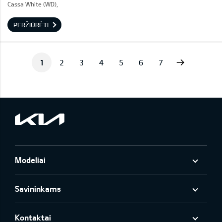
Cassa White (WD),
PERŽIŪRĖTI
Next
1
2
3
4
5
6
7
Modeliai
Savininkams
Kontaktai