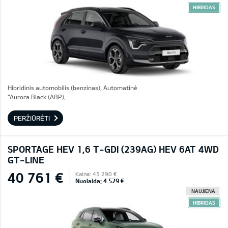
HIBRIDAS
Hibridinis automobilis (benzinas), Automatinė
"Aurora Black (ABP),
PERŽIŪRĖTI
SPORTAGE HEV 1,6 T-GDI (239AG) HEV 6AT 4WD
GT-LINE
40 761 €
Kaina: 45 290 €
Nuolaida: 4 529 €
NAUJIENA
HIBRIDAS