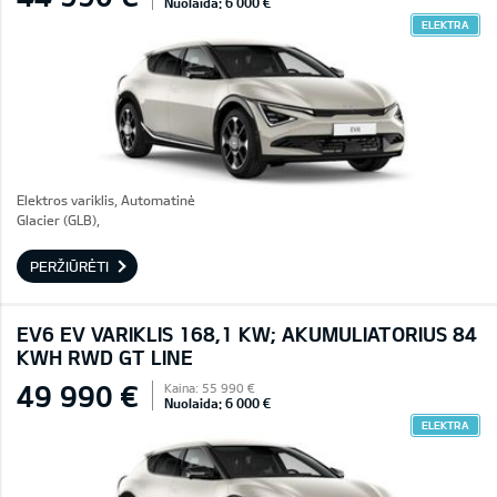
Nuolaida: 6 000 €
ELEKTRA
Elektros variklis, Automatinė
Glacier (GLB),
PERŽIŪRĖTI
EV6 EV VARIKLIS 168,1 KW; AKUMULIATORIUS 84
KWH RWD GT LINE
49 990 €
Kaina: 55 990 €
Nuolaida: 6 000 €
ELEKTRA