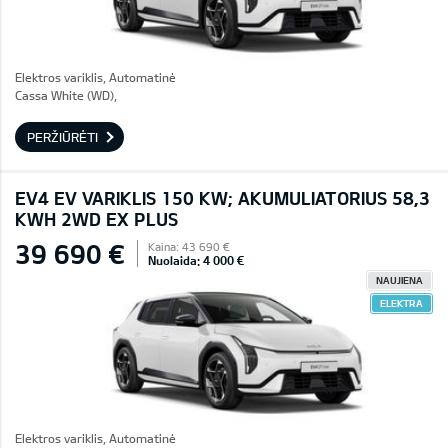
Elektros variklis, Automatinė
Cassa White (WD),
PERŽIŪRĖTI
EV4 EV VARIKLIS 150 KW; AKUMULIATORIUS 58,3
KWH 2WD EX PLUS
39 690 €
Kaina: 43 690 €
Nuolaida: 4 000 €
NAUJIENA
ELEKTRA
Elektros variklis, Automatinė