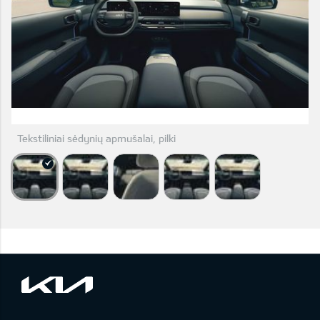
Tekstiliniai sėdynių apmušalai, pilki