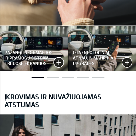
PAŽANGI INFORMACIJOS
OTA (NUOTOLINIAI)
IR PRAMOGŲ SISTEMA
ATNAUJINIMAI IR KIA
TRIJUOSE EKRANUOSE
UPGRADES
ĮKROVIMAS IR NUVAŽIUOJAMAS
ATSTUMAS