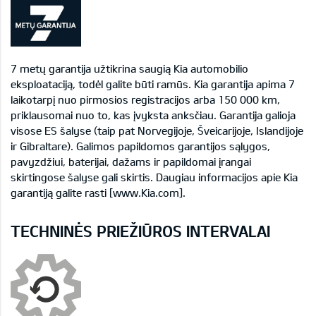
7 metų garantija užtikrina saugią Kia automobilio
eksploataciją, todėl galite būti ramūs. Kia garantija apima 7
laikotarpį nuo pirmosios registracijos arba 150 000 km,
priklausomai nuo to, kas įvyksta anksčiau. Garantija galioja
visose ES šalyse (taip pat Norvegijoje, Šveicarijoje, Islandijoje
ir Gibraltare). Galimos papildomos garantijos sąlygos,
pavyzdžiui, baterijai, dažams ir papildomai įrangai
skirtingose šalyse gali skirtis. Daugiau informacijos apie Kia
garantiją galite rasti [www.Kia.com].
TECHNINĖS PRIEŽIŪROS INTERVALAI