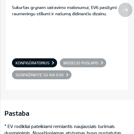
Sukurtas grynam vairavimo malonumui, EV6 pasižymi
raumeningu stiliumi ir našumą didinančiu dizainu.
KONFIGŪRATORIUS
MODELIO PUSLAPIS
SUSIPAŽINKITE SU KIA EV6
Pastaba
* EV rodikliai pateikiami remiantis naujausiais turimais
duomenimis. Nuvažiuojamas atstumas buvo nustatytas