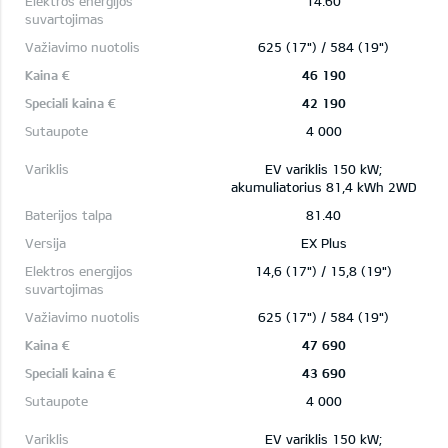
14.60
625 (17") / 584 (19")
46 190
42 190
4 000
EV variklis 150 kW;
akumuliatorius 81,4 kWh 2WD
81.40
EX Plus
14,6 (17") / 15,8 (19")
625 (17") / 584 (19")
47 690
43 690
4 000
EV variklis 150 kW;