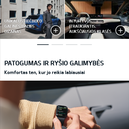
UNIKALUS HEČBEKO
INTUITYVUS.
GALINĖS DALIES
ĮTRAUKIANTIS.
DIZAINAS
AUKŠČIAUSIOS KLASĖS
PATOGUMAS IR RYŠIO GALIMYBĖS
Komfortas ten, kur jo reikia labiausiai