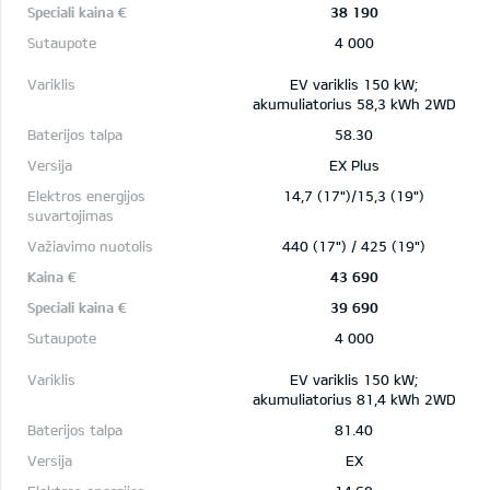
38 190
4 000
EV variklis 150 kW;
akumuliatorius 58,3 kWh 2WD
58.30
EX Plus
14,7 (17")/15,3 (19")
440 (17") / 425 (19")
43 690
39 690
4 000
EV variklis 150 kW;
akumuliatorius 81,4 kWh 2WD
81.40
EX