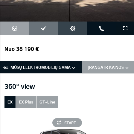
Nuo 38 190 €
MŪSŲ ELEKTROMOBILIŲ GAMA
ĮRANGA IR KAINOS
360° view
EX
EX Plus
GT-Line
START