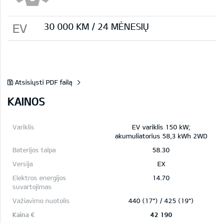
EV
30 000 KМ / 24 MĖNESIŲ
Atsisiųsti PDF failą
KAINOS
EV variklis 150 kW;
akumuliatorius 58,3 kWh 2WD
58.30
EX
14.70
440 (17") / 425 (19")
42 190