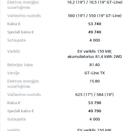
16,2 (19") / 16,5 (19" GT-Line)
560 (19") / 550 (19" GT-Line)
53 740
49 740
4 000
EV variklis 150 kW;
akumuliatorius 81,4 kWh 2WD
81.40
GT-Line TX
15.80
625 (17") / 584 (19")
53 790
49 790
4 000
EV variklis 150 kW;