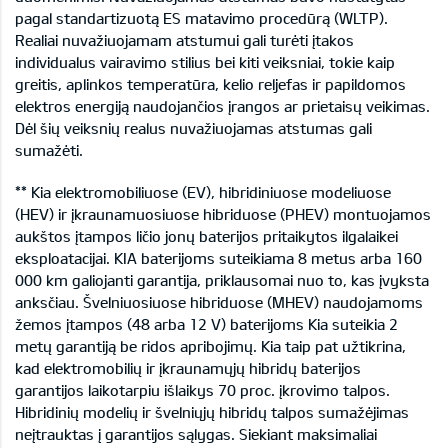
pagal standartizuotą ES matavimo procedūrą (WLTP).
Realiai nuvažiuojamam atstumui gali turėti įtakos
individualus vairavimo stilius bei kiti veiksniai, tokie kaip
greitis, aplinkos temperatūra, kelio reljefas ir papildomos
elektros energiją naudojančios įrangos ar prietaisų veikimas.
Dėl šių veiksnių realus nuvažiuojamas atstumas gali
sumažėti.
** Kia elektromobiliuose (EV), hibridiniuose modeliuose
(HEV) ir įkraunamuosiuose hibriduose (PHEV) montuojamos
aukštos įtampos ličio jonų baterijos pritaikytos ilgalaikei
eksploatacijai. KIA baterijoms suteikiama 8 metus arba 160
000 km galiojanti garantija, priklausomai nuo to, kas įvyksta
anksčiau. Švelniuosiuose hibriduose (MHEV) naudojamoms
žemos įtampos (48 arba 12 V) baterijoms Kia suteikia 2
metų garantiją be ridos apribojimų. Kia taip pat užtikrina,
kad elektromobilių ir įkraunamųjų hibridų baterijos
garantijos laikotarpiu išlaikys 70 proc. įkrovimo talpos.
Hibridinių modelių ir švelniųjų hibridų talpos sumažėjimas
neįtrauktas į garantijos sąlygas. Siekiant maksimaliai