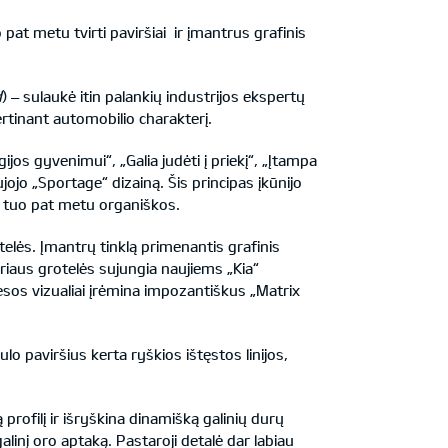
o pat metu tvirti paviršiai ir įmantrus grafinis
d
) – sulaukė itin palankių industrijos ekspertų
vertinant automobilio charakterį.
gijos gyvenimui“, „Galia judėti į priekį“, „Įtampa
jojo „Sportage“ dizainą. Šis principas įkūnijo
u tuo pat metu organiškos.
telės. Įmantrų tinklą primenantis grafinis
oriaus grotelės sujungia naujiems „Kia“
esos vizualiai įrėmina impozantiškus „Matrix
o paviršius kerta ryškios ištęstos linijos,
profilį ir išryškina dinamišką galinių durų
linį oro aptaką. Pastaroji detalė dar labiau