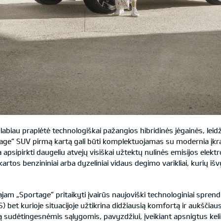
abiau praplėtė technologiškai pažangios hibridinės jėgainės, leid
tage“ SUV pirmą kartą gali būti komplektuojamas su modernia įkr
psipirkti daugeliu atvejų visiškai užtektų nulinės emisijos elektr
 kartos benzininiai arba dyzeliniai vidaus degimo varikliai, kurių
ajam „Sportage“ pritaikyti įvairūs naujoviški technologiniai sprend
bet kurioje situacijoje užtikrina didžiausią komfortą ir aukščiau
 sudėtingesnėmis sąlygomis, pavyzdžiui, įveikiant apsnigtus keli