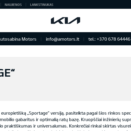
NAUJIENOS
LANKSTINUKAS
utosabina Motors
info@amotors.lt
tel.: +370 678 64446
 KIA Auto išskirtiniam žmogui
GE“
ropietišką „Sportage“ versiją, pasitelkta pagal šios rinkos specif
mobilio gabaritus ir optimalią ratų bazę. Kruopščiai inžinierių su
igio praktiškumas ir universalumas. Konkrečiai rinkai skirtas visur