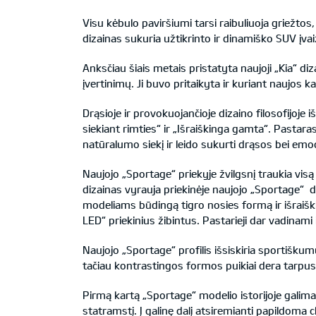
Visu kėbulo paviršiumi tarsi raibuliuoja griežtos, 
dizainas sukuria užtikrinto ir dinamiško SUV įvai
Anksčiau šiais metais pristatyta naujoji „Kia“ diz
įvertinimų. Ji buvo pritaikyta ir kuriant naujos k
Drąsioje ir provokuojančioje dizaino filosofijoje i
siekiant rimties“ ir „Išraiškinga gamta“. Pastaras
natūralumo siekį ir leido sukurti drąsos bei em
Naujojo „Sportage“ priekyje žvilgsnį traukia visą
dizainas vyrauja priekinėje naujojo „Sportage“ d
modeliams būdingą tigro nosies formą ir išraišk
LED“ priekinius žibintus. Pastarieji dar vadinam
Naujojo „Sportage“ profilis išsiskiria sportišku
tačiau kontrastingos formos puikiai dera tarpus
Pirmą kartą „Sportage“ modelio istorijoje galima 
statramstį. Į galinę dalį atsiremianti papildoma 