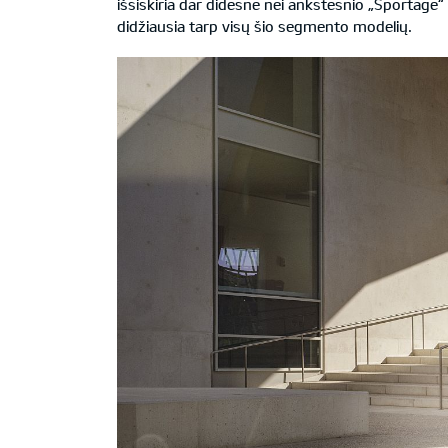
išsiskiria dar didesne nei ankstesnio „Sportage“ 
didžiausia tarp visų šio segmento modelių.