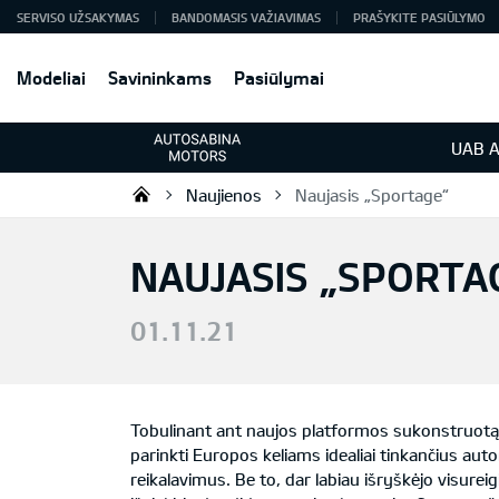
SERVISO UŽSAKYMAS
BANDOMASIS VAŽIAVIMAS
PRAŠYKITE PASIŪLYMO
Modeliai
Savininkams
Pasiūlymai
UAB A
Naujienos
Naujasis „Sportage“
KIA automobiliai | KIA modeliai |
NAUJASIS „SPORTA
01.11.21
Tobulinant ant naujos platformos sukonstruotą eu
parinkti Europos keliams idealiai tinkančius auto
reikalavimus. Be to, dar labiau išryškėjo visure