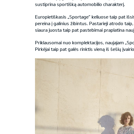
sustiprina sportišką automobilio charakterį.
Europietiškasis „Sportage“ keliuose taip pat išs
pereina į galinius žibintus. Pastarieji atrodo tai
siaura juosta taip pat pastebimai praplatina nau
Priklausomai nuo komplektacijos, naujajam „Sporta
Pirkėjai taip pat galės rinktis vieną iš šešių įv