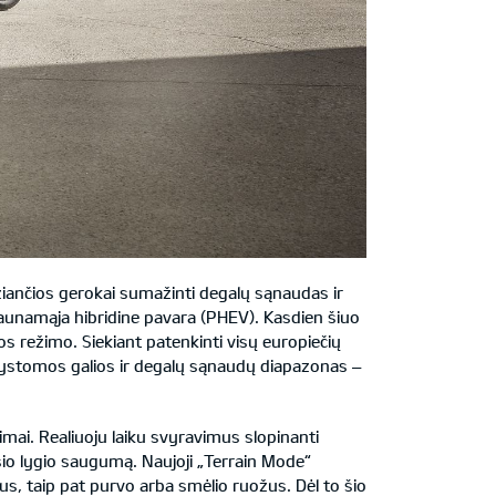
žiančios gerokai sumažinti degalų sąnaudas ir
aunamąja hibridine pavara (PHEV). Kasdien šiuo
os režimo. Siekiant patenkinti visų europiečių
 išvystomos galios ir degalų sąnaudų diapazonas –
imai. Realiuoju laiku svyravimus slopinanti
sio lygio saugumą. Naujoji „Terrain Mode“
us, taip pat purvo arba smėlio ruožus. Dėl to šio