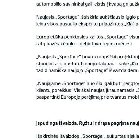
automobilio savininkai gali leistis į kvapą gniauž
Naujasis „Sportage“ išsiskiria aukščiausio lygi
įeina visos pasaulio ekspertų pripažintos „Kia“
Europietiška penktosios kartos „Sportage“ visur
ratų bazės kėbulu – debiutavo liepos mėnesį.
„Naujasis „Sportage“ buvo kruopščiai projektuoj
standartai ir nustatyti nauji etalonai, – sakė „K
tad dinamiška naujojo „Sportage“ išvaizda dera s
„Naujajame „Sportage“ nuo šiol gali būti įrengto
klientų poreikius. Visiškai naujas įkraunamasis „S
paspartinti Europoje perėjimą prie tvaraus mob
Įspūdinga išvaizda.
Ryžtu ir drąsa pagrįsta naujo
Išskirtinės išvaizdos „Sportage“, sukurtas sieki