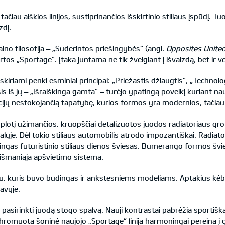
tačiau aiškios linijos, sustiprinančios išskirtinio stiliaus įspūdį. Tu
zdį.
aino filosofija – „Suderintos priešingybės“ (angl.
Opposites Unite
artos „Sportage“. Įtaka juntama ne tik žvelgiant į išvaizdą, bet ir 
šskiriami penki esminiai principai: „Priežastis džiaugtis“, „Technolo
is iš jų – „Išraiškinga gamta“ – turėjo ypatingą poveikį kuriant nau
ocijų nestokojančią tapatybę, kurios formos yra modernios, tačia
 plotį užimančios, kruopščiai detalizuotos juodos radiatoriaus gro
alyje. Dėl tokio stiliaus automobilis atrodo impozantiškai. Radiat
ingas futuristinio stiliaus dienos šviesas. Bumerango formos švi
i išmaniąja apšvietimo sistema.
mu, kuris buvo būdingas ir ankstesniems modeliams. Aptakius kėbul
avyje.
pasirinkti juodą stogo spalvą. Nauji kontrastai pabrėžia sportišką 
chromuota šoninė naujojo „Sportage“ linija harmoningai pereina į ga