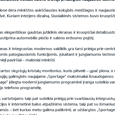
alone dera minkštos aukščiausios kokybės medžiagos ir naujausio
vė. Kuriant interjero dizainą, šiuolaikinės sistemos buvo kruopš
s elegantiškas gaubtas jutiklinis ekranas ir kruopščiai detalizuoto
ustiprina automobilio pločio ir salono erdvumo pojūtį.
anas ir integruotas modernus valdiklis yra tarsi prieiga prie cent
visomis patogiausiomis funkcijomis, įskaitant ir jungiamumo tech
amieji paviršiai – maloniai minkšti.
 kartos skystųjų kristalų monitorius, kurio plėvelė – ypač plona, o
gijų galimybės naujajame „Sportage“ maksimaliai išnaudojamos 
age“ įdiegta moderni jungiamumo programinė įranga suteikia var
ojo telefono programėlę.
artotojams taip pat suteikia prieigą prie svarbiausių integruotų 
acijos ir internetinė balso atpažinimo sistema, taip pat su išmaniu
 ramūs – bet kuriuo metu galima patikrinti, ar uždarytos „Sportage“