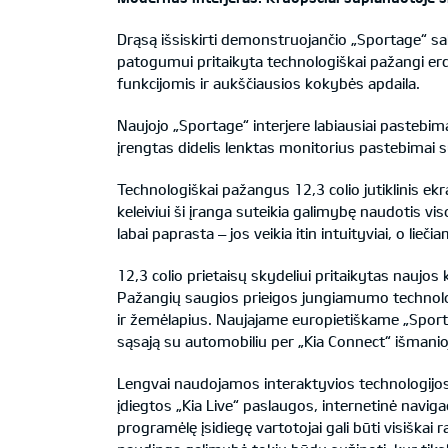
Drąsą išsiskirti demonstruojančio „Sportage“ s
patogumui pritaikyta technologiškai pažangi erd
funkcijomis ir aukščiausios kokybės apdaila.
Naujojo „Sportage“ interjere labiausiai pastebima
įrengtas didelis lenktas monitorius pastebimai s
Technologiškai pažangus 12,3 colio jutiklinis ekr
keleiviui ši įranga suteikia galimybę naudotis 
labai paprasta – jos veikia itin intuityviai, o lieči
12,3 colio prietaisų skydeliui pritaikytas naujos
Pažangių saugios prieigos jungiamumo technolo
ir žemėlapius. Naujajame europietiškame „Sport
sąsają su automobiliu per „Kia Connect“ išmani
Lengvai naudojamos interaktyvios technologijos v
įdiegtos „Kia Live“ paslaugos, internetinė navig
programėlę įsidiegę vartotojai gali būti visiškai