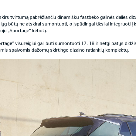
iskirs tvirtumą pabrėžiančiu dinamišku fastbeko galinės dalies diza
p, lyg būtų ne atskirai sumontuoti, o įspūdingai tiksliai integruoti į
jojo „Sportage“ kėbulą.
ge“ visureigiui gali būti sumontuoti 17, 18 ir netgi patys didžiau
airiomis spalvomis dažomų skirtingo dizaino ratlankių komplektų.