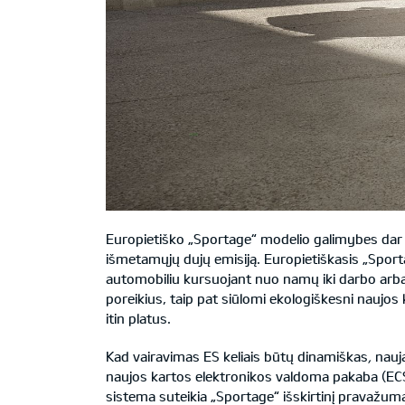
Europietiško „Sportage“ modelio galimybes dar l
išmetamųjų dujų emisiją. Europietiškasis „Spor
automobiliu kursuojant nuo namų iki darbo arba a
poreikius, taip pat siūlomi ekologiškesni naujos
itin platus.
Kad vairavimas ES keliais būtų dinamiškas
,
nauj
naujos kartos elektronikos valdoma pakaba (ECS) 
sistema suteikia „Sportage“ išskirtinį pravažumą