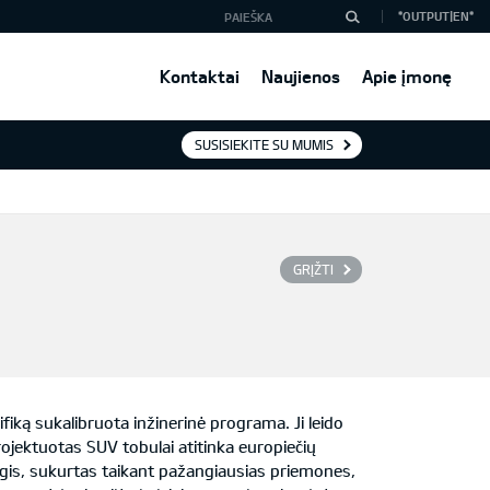
*OUTPUT|EN*
Kontaktai
Naujienos
Apie įmonę
SUSISIEKITE SU MUMIS
GRĮŽTI
iką sukalibruota inžinerinė programa. Ji leido
projektuotas SUV tobulai atitinka europiečių
eigis, sukurtas taikant pažangiausias priemones,