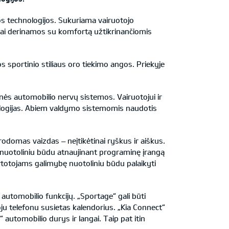
s technologijos. Sukuriama vairuotojo
čiai derinamos su komfortą užtikrinančiomis
s sportinio stiliaus oro tiekimo angos. Priekyje
rinės automobilio nervų sistemos. Vairuotojui ir
nologijas. Abiem valdymo sistemomis naudotis
 rodomas vaizdas – neįtikėtinai ryškus ir aiškus.
nuotoliniu būdu atnaujinant programinę įrangą
totojams galimybę nuotoliniu būdu palaikyti
automobilio funkcijų. „Sportage“ gali būti
oju telefonu susietas kalendorius. „Kia Connect“
 automobilio durys ir langai. Taip pat itin