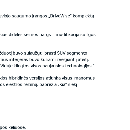
aktyviojo saugumo įrangos „DriveWise“ komplektą
ios didelės šeimos narys – modifikacija su ilgos
užduotį buvo sulaužyti įprasti SUV segmento
us interjeras buvo kuriami žvelgiant į ateitį,
Viduje įdiegtos visos naujausios technologijos.“
nkios hibridinės versijos atitinka visus įmanomus
jos elektros režimą, pabrėžia „Kia“ siekį
opos keliuose.