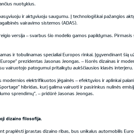
iančius nuotykius.
o pasyviuoju ir aktyviuoju saugumu. Į technologiškai pažangios 
 pagalbinės vairavimo sistemos (ADAS).
eigio versija – svarbus šio modelio gamos papildymas. Pirmasis š
amas ir tobulinamas specialiai Europos rinkai. Įgyvendinant šią 
ia Europe“ prezidentas Jasonas Jeongas. – Išorės dizainas ir modern
u vairuotojo patogumui pritaikytu aukščiausios klasės interjeru. 
s modernios elektrifikuotos jėgainės – efektyvios ir aplinkai pala
portage“ hibridas, kurį galima vairuoti ir pasirinkus nulinės emisi
ilumo sprendimų“, – pridūrė Jasonas Jeongas.
ji dizaino filosofija.
ant praplėsti įprastas dizaino ribas, bus unikalus automobilis Eur