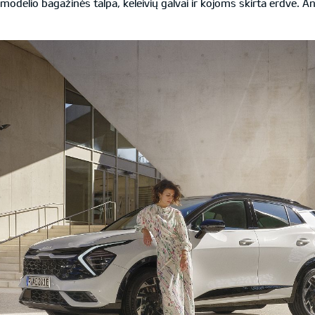
modelio bagažinės talpa, keleivių galvai ir kojoms skirta erdve. A