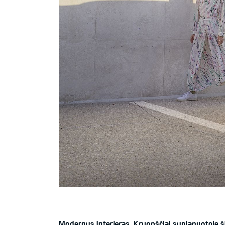
Modernus interjeras.
Kruopščiai suplanuotoje ši