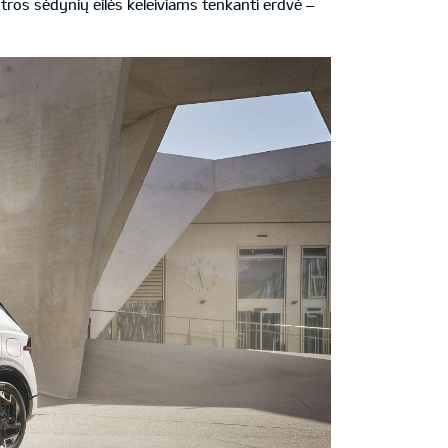
ntros sėdynių eilės keleiviams tenkanti erdvė –