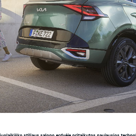
uolaikiško stiliaus salono erdvėje pritaikytos naujausios technol