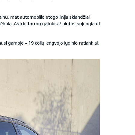
inu, mat automobilio stogo linija sklandžiai
 kėbulą. Aštrių formų galinius žibintus sujungianti
si gamoje – 19 colių lengvojo lydinio ratlankiai.