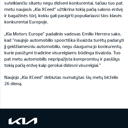
suteikiančiu siluetu negu didseni konkurentai, tačiau tuo pat
metu naujasis „Kia XCeed“ užtikrina tokią pačią salono erdvę
ir bagažinės tūrį, kokiu gali pasigirti populiariausi šios klasės
konkurentai Europoje.
„Kia Motors Europe“ padalinio vadovas Emilio Herrera sako,
kad “naujojo automobilio spoortiška išvaizda turėtų padaryti
jį geidžiamesniu automobiliu, negu dauguma jo konkurentų,
kurie pasižymi tradicine visureigiams būdinga išvaizda. Tuo
pat metu automobilis nepripažįsta kompromisų ir pasiūlys
tokią pačią erdvę kaip gerokai didesni visureigiai.”
Naujojo „Kia XCeed“ debiutas numatytas šių metų birželio
26 dieną.