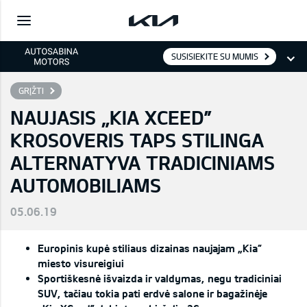
SUSISIEKITE SU MUMIS
GRĮŽTI
NAUJASIS „KIA XCEED”
KROSOVERIS TAPS STILINGA
ALTERNATYVA TRADICINIAMS
AUTOMOBILIAMS
05.06.19
Europinis kupė stiliaus dizainas naujajam
„Kia“
miesto visureigiui
Sportiškesnė išvaizda ir valdymas, negu tradiciniai
SUV, tačiau tokia pati erdvė salone ir bagažinėje