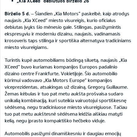
„
Kia XCeed” debiutuos birželio 26
Birželio
5
d.
– Šiandien „Kia Motors” paskelbė, kaip atrodys
naujasis „Kia XCeed” miesto visureigis, kurio oficialus
debiutas įvyks šio mėnesio gale. Stilingas, pasižymintis
ekspresyviu ir moderniu dizainu, naujasis, vadinamasis
krosoveris taps stilinga ir sportiška alternatyva tradiciniams
miesto visureigiams.
Turintis kupė automobiliams būdingą siluetą, naujasis „Kia
XCeed“ buvo kuriamas kompanijos Europos padalinio
dizaino centre Frankfurte, Vokietijoje. Šio automobilio
kūrimui vadovavo „Kia Motors Europe“ kompanijos
viceprezidentas, atsakingas už dizainą, Gregory Guillaume.
Žemas kėbulas ir tuo pat metu aukšta prošvaisa sudaro
unikalią kombinaciją, kuri suteikia vairuotojui sportiškesnę
sėdėseną, negu tradiciniuose miesto visureigiuose. Tačiau
tuo pat metu aukštesnė sėdėsena leidžia aiškiau matyti
kelią, negu įprasto kompaktiško hečbeko viduje.
Automobilis pasižymi dinamiškesniu ir daugiau emocijų