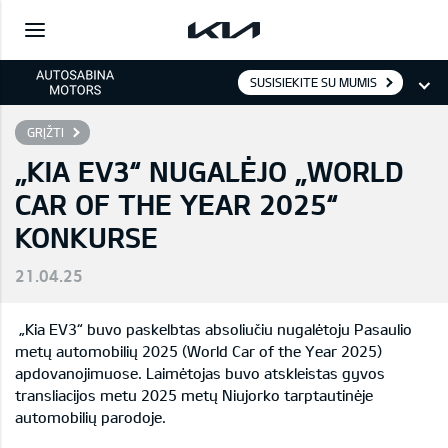
SUSISIEKITE SU MUMIS
GRĮŽTI
„KIA EV3“ NUGALĖJO „WORLD
CAR OF THE YEAR 2025“
KONKURSE
21.04.25
„Kia EV3“ buvo paskelbtas absoliučiu nugalėtoju Pasaulio
metų automobilių 2025 (World Car of the Year 2025)
apdovanojimuose. Laimėtojas buvo atskleistas gyvos
transliacijos metu 2025 metų Niujorko tarptautinėje
automobilių parodoje.