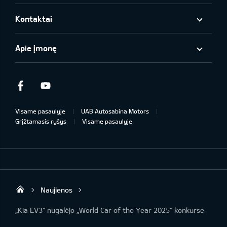
Kontaktai
Apie įmonę
Facebook
Youtube
Visame pasaulyje
UAB Autosabina Motors
Grįžtamasis ryšys
Visame pasaulyje
Naujienos
KIA automobiliai | KIA modeliai | KIA Auto 
„Kia EV3“ nugalėjo „World Car of the Year 2025“ konkurse