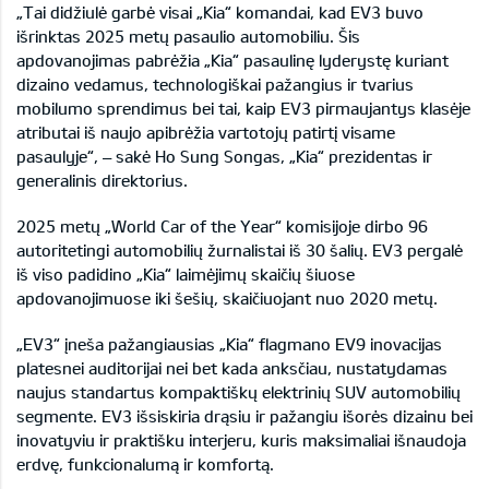
„Tai didžiulė garbė visai „Kia“ komandai, kad EV3 buvo
išrinktas 2025 metų pasaulio automobiliu. Šis
apdovanojimas pabrėžia „Kia“ pasaulinę lyderystę kuriant
dizaino vedamus, technologiškai pažangius ir tvarius
mobilumo sprendimus bei tai, kaip EV3 pirmaujantys klasėje
atributai iš naujo apibrėžia vartotojų patirtį visame
pasaulyje“, – sakė Ho Sung Songas, „Kia“ prezidentas ir
generalinis direktorius.
2025 metų „World Car of the Year“ komisijoje dirbo 96
autoritetingi automobilių žurnalistai iš 30 šalių. EV3 pergalė
iš viso padidino „Kia“ laimėjimų skaičių šiuose
apdovanojimuose iki šešių, skaičiuojant nuo 2020 metų.
„EV3“ įneša pažangiausias „Kia“ flagmano EV9 inovacijas
platesnei auditorijai nei bet kada anksčiau, nustatydamas
naujus standartus kompaktiškų elektrinių SUV automobilių
segmente. EV3 išsiskiria drąsiu ir pažangiu išorės dizainu bei
inovatyviu ir praktišku interjeru, kuris maksimaliai išnaudoja
erdvę, funkcionalumą ir komfortą.