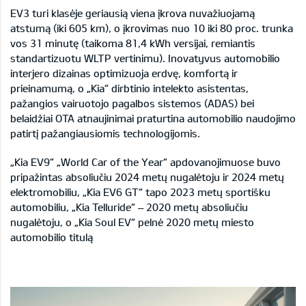
EV3 turi klasėje geriausią viena įkrova nuvažiuojamą
atstumą (iki 605 km), o įkrovimas nuo 10 iki 80 proc. trunka
vos 31 minutę (taikoma 81,4 kWh versijai, remiantis
standartizuotu WLTP vertinimu). Inovatyvus automobilio
interjero dizainas optimizuoja erdvę, komfortą ir
prieinamumą, o „Kia“ dirbtinio intelekto asistentas,
pažangios vairuotojo pagalbos sistemos (ADAS) bei
belaidžiai OTA atnaujinimai praturtina automobilio naudojimo
patirtį pažangiausiomis technologijomis.
„Kia EV9“ „World Car of the Year“ apdovanojimuose buvo
pripažintas absoliučiu 2024 metų nugalėtoju ir 2024 metų
elektromobiliu, „Kia EV6 GT“ tapo 2023 metų sportišku
automobiliu, „Kia Telluride“ – 2020 metų absoliučiu
nugalėtoju, o „Kia Soul EV“ pelnė 2020 metų miesto
automobilio titulą