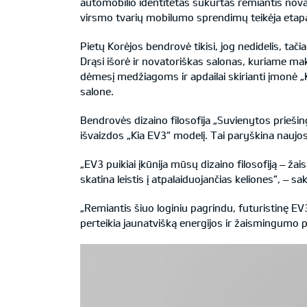
automobilio identitetas sukurtas remiantis nova
virsmo tvarių mobilumo sprendimų teikėja etap
Pietų Korėjos bendrovė tikisi, jog nedidelis, tači
Drąsi išorė ir novatoriškas salonas, kuriame maksi
dėmesį medžiagoms ir apdailai skirianti įmonė „
salone.
Bendrovės dizaino filosofija „Suvienytos prieši
išvaizdos „Kia EV3“ modelį. Tai paryškina naujos
„EV3 puikiai įkūnija mūsų dizaino filosofiją – ž
skatina leistis į atpalaiduojančias keliones“, –
„Remiantis šiuo loginiu pagrindu, futuristinę 
perteikia jaunatvišką energijos ir žaismingumo poj