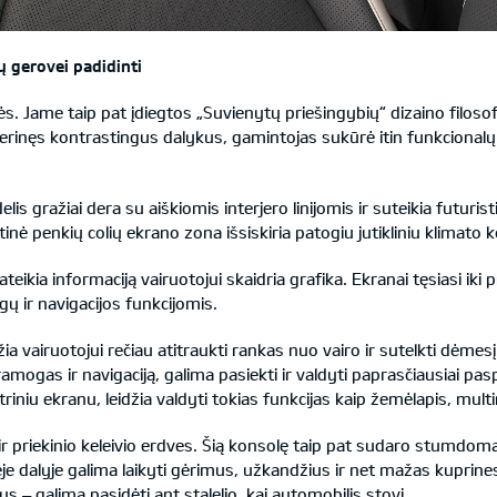
ų gerovei padidinti
. Jame taip pat įdiegtos „Suvienytų priešingybių“ dizaino filosof
suderinęs kontrastingus dalykus, gamintojas sukūrė itin funkcional
s gražiai dera su aiškiomis interjero linijomis ir suteikia futuristin
ntinė penkių colių ekrano zona išsiskiria patogiu jutikliniu klimato
 pateikia informaciją vairuotojui skaidria grafika. Ekranai tęsiasi ik
gų ir navigacijos funkcijomis.
ia vairuotojui rečiau atitraukti rankas nuo vairo ir sutelkti dėmesį
ramogas ir navigaciją, galima pasiekti ir valdyti paprasčiausiai 
triniu ekranu, leidžia valdyti tokias funkcijas kaip žemėlapis, mult
ir priekinio keleivio erdves. Šią konsolę taip pat sudaro stumdomas
je dalyje galima laikyti gėrimus, užkandžius ir net mažas kuprine
 – galima pasidėti ant stalelio, kai automobilis stovi.