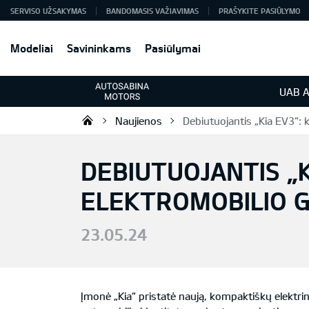
SERVISO UŽSAKYMAS
BANDOMASIS VAŽIAVIMAS
PRAŠYKITE PASIŪLYMO
Modeliai
Savininkams
Pasiūlymai
UAB A
Naujienos
Debiutuojantis „Kia EV3“: 
KIA automobiliai | KIA modeliai |
DEBIUTUOJANTIS „K
ELEKTROMOBILIO G
23.05.24
Įmonė „Kia“ pristatė naują, kompaktiškų elektrin