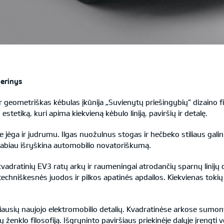
derinys
 geometriškas kėbulas įkūnija „Suvienytų priešingybių“ dizaino filo
stetiką, kuri apima kiekvieną kėbulo liniją, paviršių ir detalę.
ne jėga ir judrumu. Ilgas nuožulnus stogas ir hečbeko stiliaus galini
 labiau išryškina automobilio novatoriškumą.
vadratinių EV3 ratų arkų ir raumeningai atrodančių sparnų linijų d
o techniškesnės juodos ir pilkos apatinės apdailos. Kiekvienas toki
iausių naujojo elektromobilio detalių. Kvadratinėse arkose sumontu
 ženklo filosofiją. Išgryninto paviršiaus priekinėje dalyje įrengti 