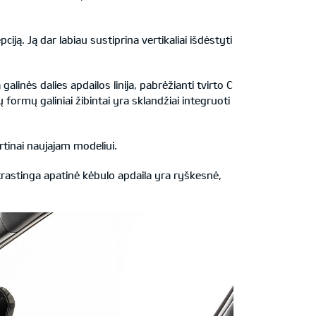
ją. Ją dar labiau sustiprina vertikaliai išdėstyti
galinės dalies apdailos linija, pabrėžianti tvirto C
 formų galiniai žibintai yra sklandžiai integruoti
rtinai naujajam modeliui.
ntrastinga apatinė kėbulo apdaila yra ryškesnė,