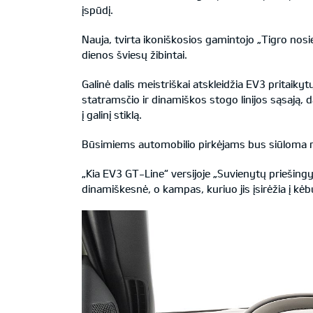
įspūdį.
Nauja, tvirta ikoniškosios gamintojo „Tigro nosie
dienos šviesų žibintai.
Galinė dalis meistriškai atskleidžia EV3 pritaikytų
statramsčio ir dinamiškos stogo linijos sąsają, da
į galinį stiklą.
Būsimiems automobilio pirkėjams bus siūloma rin
„Kia EV3 GT-Line“ versijoje „Suvienytų priešingyb
dinamiškesnė, o kampas, kuriuo jis įsirėžia į kėbu