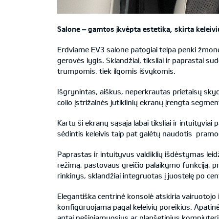
Salone – gamtos įkvėpta estetika, skirta keleivi
Erdviame EV3 salone patogiai telpa penki žmonės
gerovės lygis. Sklandžiai, tiksliai ir paprastai 
trumpomis, tiek ilgomis išvykomis.
Išgrynintas, aiškus, neperkrautas prietaisų skydeli
colio įstrižainės jutiklinių ekranų įrengta segme
Kartu ši ekranų sąsaja labai tiksliai ir intuityviai
sėdintis keleivis taip pat galėtų naudotis pramo
Paprastas ir intuityvus valdiklių išdėstymas leidž
režimą, pastovaus greičio palaikymo funkciją, p
rinkinys, sklandžiai integruotas į juostelę po cen
Elegantiška centrinė konsolė atskiria vairuotojo 
konfigūruojama pagal keleivių poreikius. Apatinė
antai nešiojamuosius ar planšetinius kompiuterius