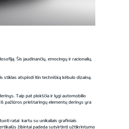
sofiją. Šis jaudinančių, emocingų ir racionalių,
s stiklas atspindi itin technišką kėbulo dizainą.
erinys. Taip pat plokščia ir lygi automobilio
ų iš pažiūros prieštaringų elementų derinys yra
oti ratai kartu su unikaliais grafiniais
vertikalūs žibintai padeda sutvirtinti užtikrintumo