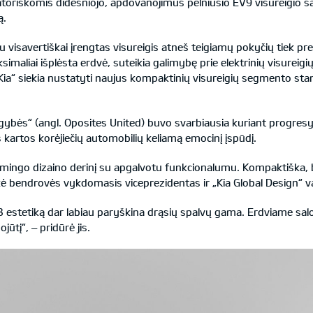
toriškomis didesniojo, apdovanojimus pelniusio EV9 visureigio s
ą.
au visavertiškai įrengtas visureigis atneš teigiamų pokyčių tiek pre
maliai išplėsta erdvė, suteikia galimybę prie elektrinių visureigių 
Kia“ siekia nustatyti naujus kompaktinių visureigių segmento st
ngybės“ (angl. Oposites United) buvo svarbiausia kuriant progresy
 kartos korėjiečių automobilių keliamą emocinį įspūdį.
aismingo dizaino derinį su apgalvotu funkcionalumu. Kompaktiška, b
 sakė bendrovės vykdomasis viceprezidentas ir „Kia Global Design“
EV3 estetiką dar labiau paryškina drąsių spalvų gama. Erdviame 
ūtį“, – pridūrė jis.