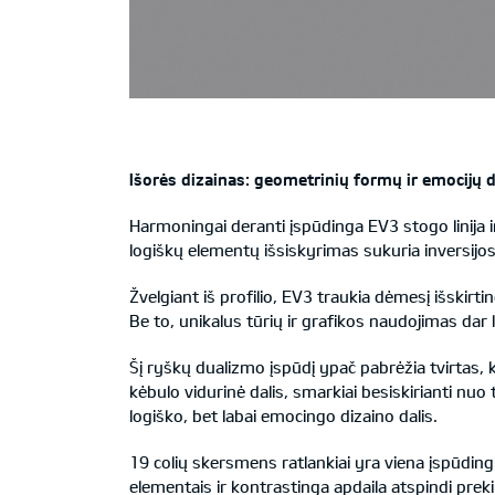
Išorės dizainas: geometrinių formų ir emocijų 
Harmoningai deranti įspūdinga EV3 stogo linija ir
logiškų elementų išsiskyrimas sukuria inversijos e
Žvelgiant iš profilio, EV3 traukia dėmesį išskirti
Be to, unikalus tūrių ir grafikos naudojimas dar
Šį ryškų dualizmo įspūdį ypač pabrėžia tvirtas, k
kėbulo vidurinė dalis, smarkiai besiskirianti nu
logiško, bet labai emocingo dizaino dalis.
19 colių skersmens ratlankiai yra viena įspūding
elementais ir kontrastinga apdaila atspindi prekių