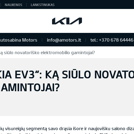
NAUJIENOS
LANKSTINUKAS
utosabina Motors
info@amotors.lt
tel.: +370 678 64446
ką siūlo novatoriško elektromobilio gamintojai?
 KIA Auto išskirtiniam žmogui
IA EV3“: KĄ SIŪLO NOVAT
AMINTOJAI?
ių visureigių segmentą savo drąsia išore ir naujovišku salono diz