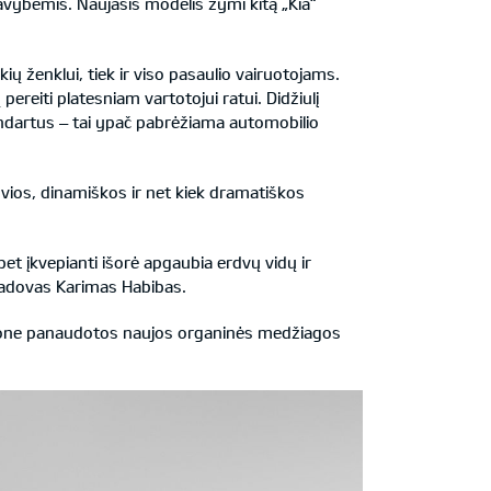
avybėmis. Naujasis modelis žymi kitą „Kia“
kių ženklui, tiek ir viso pasaulio vairuotojams.
pereiti platesniam vartotojui ratui. Didžiulį
andartus – tai ypač pabrėžiama automobilio
vios, dinamiškos ir net kiek dramatiškos
et įkvepianti išorė apgaubia erdvų vidų ir
 vadovas Karimas Habibas.
salone panaudotos naujos organinės medžiagos