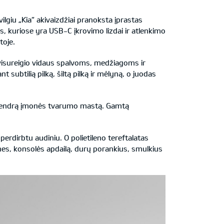
giu „Kia“ akivaizdžiai pranoksta įprastas
, kuriose yra USB-C įkrovimo lizdai ir atlenkimo
toje.
 visureigio vidaus spalvoms, medžiagoms ir
t subtilią pilką, šiltą pilką ir mėlyną, o juodas
na bendrą įmonės tvarumo mastą. Gamtą
erdirbtu audiniu. O polietileno tereftalatas
nes, konsolės apdailą, durų porankius, smulkius