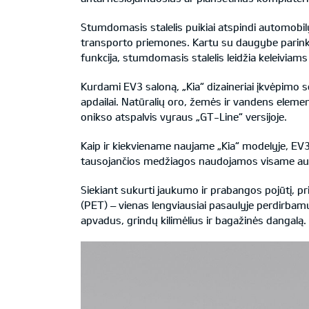
Stumdomasis stalelis puikiai atspindi automobil
transporto priemones. Kartu su daugybe parinkči
funkcija, stumdomasis stalelis leidžia keleiviams
Kurdami EV3 saloną, „Kia“ dizaineriai įkvėpimo 
apdailai. Natūralių oro, žemės ir vandens elementų 
onikso atspalvis vyraus „GT-Line“ versijoje.
Kaip ir kiekviename naujame „Kia“ modelyje, EV
tausojančios medžiagos naudojamos visame aut
Siekiant sukurti jaukumo ir prabangos pojūtį, pr
(PET) – vienas lengviausiai pasaulyje perdirbam
apvadus, grindų kilimėlius ir bagažinės dangalą.