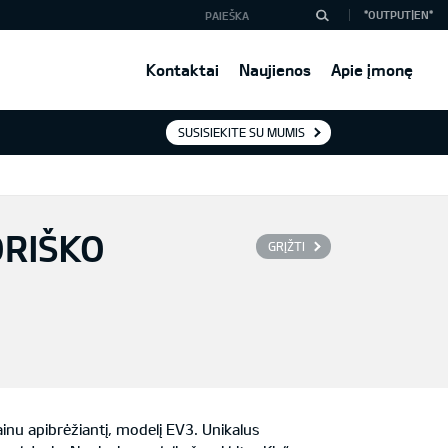
*OUTPUT|EN*
Kontaktai
Naujienos
Apie įmonę
SUSISIEKITE SU MUMIS
ORIŠKO
GRĮŽTI
ainu apibrėžiantį, modelį EV3. Unikalus