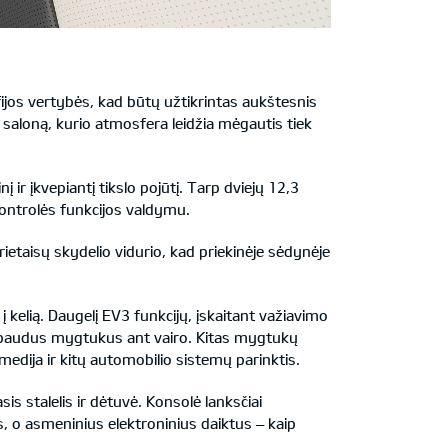
ijos vertybės, kad būtų užtikrintas aukštesnis
ų saloną, kurio atmosfera leidžia mėgautis tiek
į ir įkvepiantį tikslo pojūtį. Tarp dviejų 12,3
 kontrolės funkcijos valdymu.
i prietaisų skydelio vidurio, kad priekinėje sėdynėje
 į kelią. Daugelį EV3 funkcijų, įskaitant važiavimo
paspaudus mygtukus ant vairo. Kitas mygtukų
imedija ir kitų automobilio sistemų parinktis.
is stalelis ir dėtuvė. Konsolė lanksčiai
s, o asmeninius elektroninius daiktus – kaip