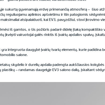
yje sukurtą gyvenamąją erdvę primenančią atmosferą – šiuo atžvil
ų reguliuojamu aplinkos apšvietimu ir itin patogiomis sėdynėmis
 maksimaliai atsipalaiduoti, kai EV3, pavyzdžiui, stovi įkrovimo vie
sėmėsi iš gamtos, o šis požiūris padarė didelę įtaką kompaktiško
įkvėpti vairuotojai galės rinktis iš įvairių apdailos spalvų, įskaitan
3 yra integruota daugybė įvairių tvarių elementų, kurie padidi
omobilio salone.
ietaisų skydelio ir durelių apdaila padengta aukščiausios kokybės p
ų plastikų – randamas daugelyje EV3 salono dalių, įskaitant sėdy