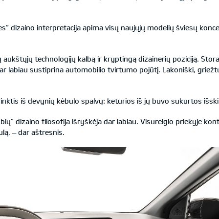
s“ dizaino interpretacija apima visų naujųjų modelių šviesų koncepci
 aukštųjų technologijų kalbą ir kryptingą dizainerių poziciją. Stora 
r labiau sustiprina automobilio tvirtumo pojūtį. Lakoniški, griežtų
ktis iš devynių kėbulo spalvų: keturios iš jų buvo sukurtos išski
ių“ dizaino filosofija išryškėja dar labiau. Visureigio priekyje ko
lą, – dar aštresnis.