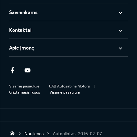
Savininkams
Kontaktai
Apie įmonę
Facebook
Youtube
Visame pasaulyje
UAB Autosabina Motors
Grįžtamasis ryšys
Visame pasaulyje
Naujienos
Autopilotas: 2016-02-07
KIA automobiliai | KIA modeliai | KIA Auto 