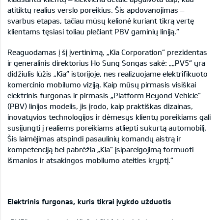
atitiktų realius verslo poreikius. Šis apdovanojimas –
svarbus etapas, tačiau mūsų kelionė kuriant tikrą vertę
klientams tęsiasi toliau plečiant PBV gaminių liniją.“
Reaguodamas į šį įvertinimą, „Kia Corporation“ prezidentas
ir generalinis direktorius Ho Sung Songas sakė: „„PV5“ yra
didžiulis lūžis „Kia“ istorijoje, nes realizuojame elektrifikuoto
komercinio mobilumo viziją. Kaip mūsų pirmasis visiškai
elektrinis furgonas ir pirmasis „Platform Beyond Vehicle“
(PBV) linijos modelis, jis įrodo, kaip praktiškas dizainas,
inovatyvios technologijos ir dėmesys klientų poreikiams gali
susijungti į realiems poreikiams atliepti sukurtą automobilį.
Šis laimėjimas atspindi pasaulinių komandų aistrą ir
kompetenciją bei pabrėžia „Kia“ įsipareigojimą formuoti
išmanios ir atsakingos mobilumo ateities kryptį.“
Elektrinis furgonas, kuris tikrai įvykdo užduotis