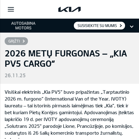
SUSISIEKITE SU MUMIS
GRĮŽTI
2026 METŲ FURGONAS – „KIA
PV5 CARGO“
26.11.25
Visiškai elektrinis „Kia PV5“ buvo pripažintas „Tarptautinio
2026 m. furgono“ (International Van of the Year, IVOTY)
laureatu – tai istorinis pirmasis laimėjimas tiek „Kia“, tiek ir
bet kuriam Pietų Korėjos gamintojui. Apdovanojimas įteiktas
lapkričio 19 d. per IVOTY apdovanojimų ceremoniją
„Solutrans 2025“ parodoje Lione, Prancūzijoje, po komisijos,
sudarytos iš 26 šalių komercinio transporto žurnalistų,