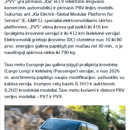
„PV5“ yra pirmasis „Kia“ eLCV (elektrinis lengvasis
komercinis automobilis) ir pirmasis PBV linijos modelis.
Sukurtas ant „Kia Electric-Global Modular Platform for
Service“ (E-GMP.S), specialiai elektromobiliams skirtos
platformos, „PV5“ viena įkrova gali įveikti iki 416 km
(prailginta krovininė versija) ir iki 412 km (keleivinė versija).
Elektromobilį greitojo įkrovimo (DC) stotelėse nuo 10 iki 80
proc. energijos galima papildyti per mažiau nei 30 min., o jo
naudingoji apkrova siekia iki 790 kg.
Šiuo metu Europoje jau galima įsigyti prailgintą krovininę
(Cargo Long) ir keleivinę (Passenger) versijas, o nuo 2026
m. asortimentą papildys naujos modifikacijos: važiuoklės su
kabina versija, trumpos ratų bazės (L1H1) ir aukštesnis
(L2H2) krovininiai modeliai. Šiuo metu kuriami ir didesni PBV
serijos modeliai – PV7 ir PV9.