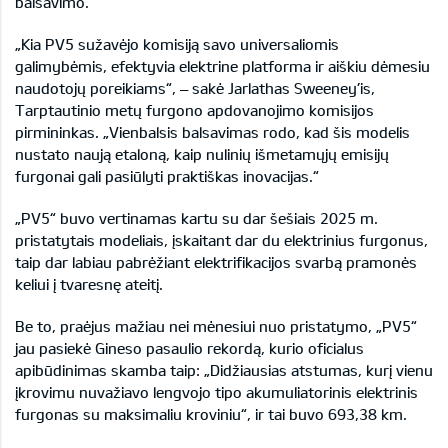
balsavimo.
„Kia PV5 sužavėjo komisiją savo universaliomis
galimybėmis, efektyvia elektrine platforma ir aiškiu dėmesiu
naudotojų poreikiams“, – sakė Jarlathas Sweeney’is,
Tarptautinio metų furgono apdovanojimo komisijos
pirmininkas. „Vienbalsis balsavimas rodo, kad šis modelis
nustato naują etaloną, kaip nulinių išmetamųjų emisijų
furgonai gali pasiūlyti praktiškas inovacijas.“
„PV5“ buvo vertinamas kartu su dar šešiais 2025 m.
pristatytais modeliais, įskaitant dar du elektrinius furgonus,
taip dar labiau pabrėžiant elektrifikacijos svarbą pramonės
keliui į tvaresnę ateitį.
Be to, praėjus mažiau nei mėnesiui nuo pristatymo, „PV5“
jau pasiekė Gineso pasaulio rekordą, kurio oficialus
apibūdinimas skamba taip: „Didžiausias atstumas, kurį vienu
įkrovimu nuvažiavo lengvojo tipo akumuliatorinis elektrinis
furgonas su maksimaliu kroviniu“, ir tai buvo 693,38 km.