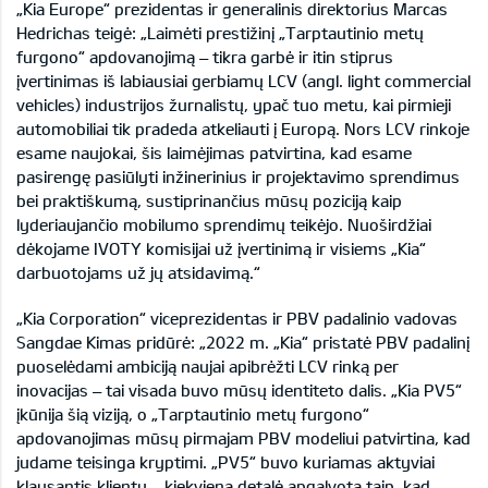
„Kia Europe“ prezidentas ir generalinis direktorius Marcas
Hedrichas teigė: „Laimėti prestižinį „Tarptautinio metų
furgono“ apdovanojimą – tikra garbė ir itin stiprus
įvertinimas iš labiausiai gerbiamų LCV (angl. light commercial
vehicles) industrijos žurnalistų, ypač tuo metu, kai pirmieji
automobiliai tik pradeda atkeliauti į Europą. Nors LCV rinkoje
esame naujokai, šis laimėjimas patvirtina, kad esame
pasirengę pasiūlyti inžinerinius ir projektavimo sprendimus
bei praktiškumą, sustiprinančius mūsų poziciją kaip
lyderiaujančio mobilumo sprendimų teikėjo. Nuoširdžiai
dėkojame IVOTY komisijai už įvertinimą ir visiems „Kia“
darbuotojams už jų atsidavimą.“
„Kia Corporation“ viceprezidentas ir PBV padalinio vadovas
Sangdae Kimas pridūrė: „2022 m. „Kia“ pristatė PBV padalinį
puoselėdami ambiciją naujai apibrėžti LCV rinką per
inovacijas – tai visada buvo mūsų identiteto dalis. „Kia PV5“
įkūnija šią viziją, o „Tarptautinio metų furgono“
apdovanojimas mūsų pirmajam PBV modeliui patvirtina, kad
judame teisinga kryptimi. „PV5“ buvo kuriamas aktyviai
klausantis klientų – kiekviena detalė apgalvota taip, kad