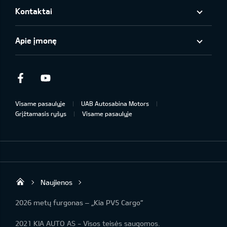
Kontaktai
Apie įmonę
Facebook
Youtube
Visame pasaulyje
UAB Autosabina Motors
Grįžtamasis ryšys
Visame pasaulyje
Naujienos
KIA automobiliai | KIA modeliai | KIA Auto 
2026 metų furgonas – „Kia PV5 Cargo“
2021 KIA AUTO AS - Visos teisės saugomos.