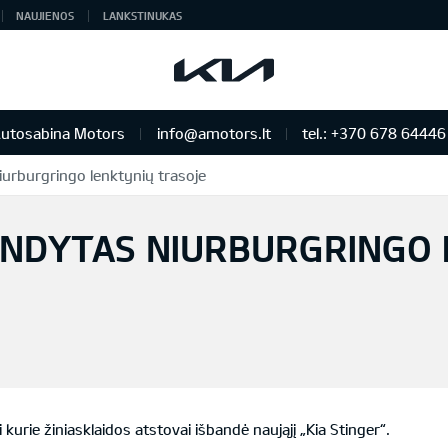
NAUJIENOS
LANKSTINUKAS
utosabina Motors
info@amotors.lt
tel.: +370 678 64446
iurburgringo lenktynių trasoje
 KIA Auto išskirtiniam žmogui
BANDYTAS NIURBURGRINGO
kurie žiniasklaidos atstovai išbandė naująjį „Kia Stinger“.