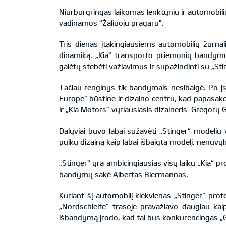
Niurburgringas laikomas lenktynių ir automobilių
vadinamos "Žaliuoju pragaru".
Tris dienas įtakingiausiems automobilių žurna
dinamiką. „Kia" transporto priemonių bandymų
galėtų stebėti važiavimus ir supažindinti su „St
Tačiau renginys tik bandymais nesibaigė. Po į
Europe" būstine ir dizaino centru, kad papasakot
ir „Kia Motors" vyriausiasis dizaineris Gregory 
Dalyviai buvo labai sužavėti „Stinger“ modeliu 
puikų dizainą kaip labai išbaigtą modelį, nenuvylus
„Stinger" yra ambicingiausias visų laikų „Kia“ p
bandymų sakė Albertas Biermannas.
Kuriant šį automobilį kiekvienas „Stinger“ prot
„Nordschleife“ trasoje pravažiavo daugiau kaip
išbandymą įrodo, kad tai bus konkurencingas „