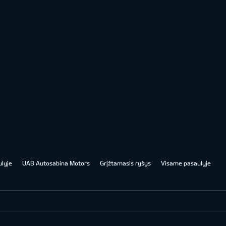
lyje
UAB Autosabina Motors
Grįžtamasis ryšys
Visame pasaulyje