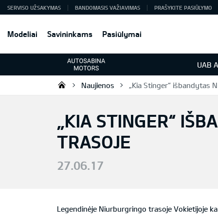
SERVISO UŽSAKYMAS
BANDOMASIS VAŽIAVIMAS
PRAŠYKITE PASIŪLYMO
Modeliai
Savininkams
Pasiūlymai
UAB A
Naujienos
„Kia Stinger“ išbandytas N
KIA automobiliai | KIA modeliai |
„KIA STINGER“ IŠ
TRASOJE
27.06.17
Legendinėje Niurburgringo trasoje Vokietijoje kai 