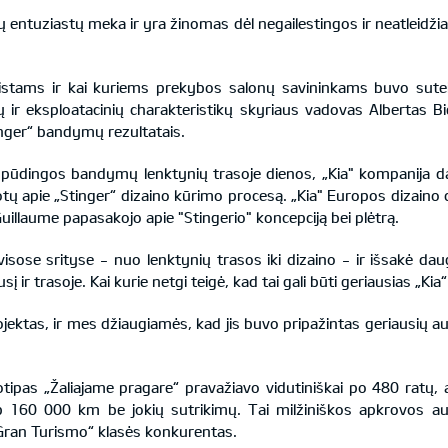
 entuziastų meka ir yra žinomas dėl negailestingos ir neatleidžia
listams ir kai kuriems prekybos salonų savininkams buvo suteik
 ir eksploatacinių charakteristikų skyriaus vadovas Albertas
inger“ bandymų rezultatais.
spūdingos bandymų lenktynių trasoje dienos, „Kia" kompanija da
ų apie „Stinger“ dizaino kūrimo procesą. „Kia" Europos dizaino c
Guillaume papasakojo apie "Stingerio" koncepciją bei plėtrą.
visose srityse - nuo lenktynių trasos iki dizaino - ir išsakė dau
į ir trasoje. Kai kurie netgi teigė, kad tai gali būti geriausias „Kia
rojektas, ir mes džiaugiamės, kad jis buvo pripažintas geriausių a
otipas „Žaliajame pragare“ pravažiavo vidutiniškai po 480 ratų,
 160 000 km be jokių sutrikimų. Tai milžiniškos apkrovos automo
Gran Turismo“ klasės konkurentas.