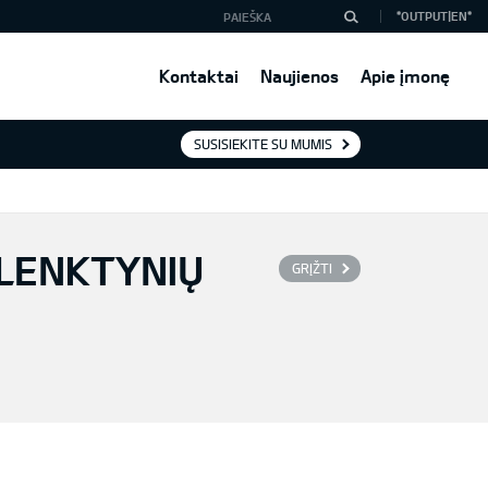
*OUTPUT|EN*
Kontaktai
Naujienos
Apie įmonę
SUSISIEKITE SU MUMIS
 LENKTYNIŲ
GRĮŽTI