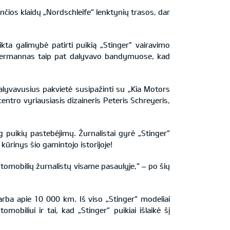
nčios klaidų „Nordschleife“ lenktynių trasos, dar
ta galimybė patirti puikią „Stinger" vairavimo
 Biermannas taip pat dalyvavo bandymuose, kad
lyvavusius pakvietė susipažinti su „Kia Motors
entro vyriausiasis dizaineris Peteris Schreyeris,
g puikių pastebėjimų. Žurnalistai gyrė „Stinger“
“ kūrinys šio gamintojo istorijoje!
utomobilių žurnalistų visame pasaulyje,“ – po šių
 arba apie 10 000 km. Iš viso „Stinger“ modeliai
biliui ir tai, kad „Stinger“ puikiai išlaikė šį