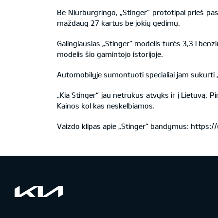
Be Niurburgringo, „Stinger“ prototipai prieš pa
maždaug 27 kartus be jokių gedimų.
Galingiausias „Stinger“ modelis turės 3,3 l benzin
modelis šio gamintojo istorijoje.
Automobilyje sumontuoti specialiai jam sukurti 
„Kia Stinger“ jau netrukus atvyks ir į Lietuvą. Pi
Kainos kol kas neskelbiamos.
Vaizdo klipas apie „Stinger“ bandymus:
https: