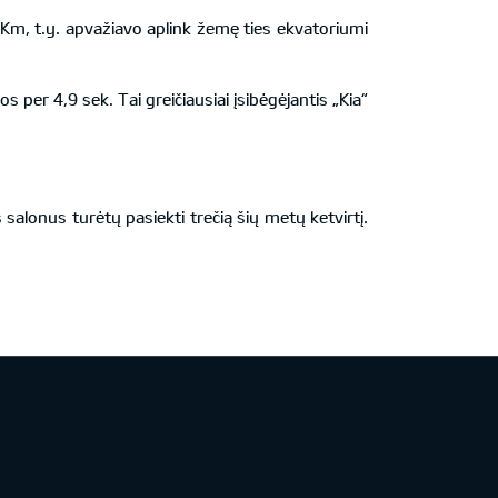
 Km, t.y. apvažiavo aplink žemę ties ekvatoriumi
s per 4,9 sek. Tai greičiausiai įsibėgėjantis „Kia“
s salonus turėtų pasiekti trečią šių metų ketvirtį.