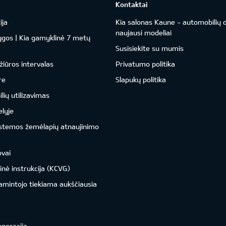
Kontaktai
ija
Kia salonas Kaune - automobilių d
naujausi modeliai
ygos | Kia gamyklinė 7 metų
Susisiekite su mumis
žiūros intervalas
Privatumo politika
re
Slapukų politika
ių utilizavimas
lyje
istemos žemėlapių atnaujinimo
ovai
inė instrukcija (KCVG)
amintojo tiekiama aukščiausia
eneracija