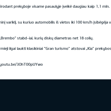
sirodant prekyboje visame pasaulyje įveikė daugiau kaip 1,1 mln.
inį variklį, su kuriuo automobilis iš vietos iki 100 km/h įsibėgėja vo
„Brembo“ stabd-iai, kurių diskų diametras net 18 colių.
rmieji ilgai laukti klasikiniai "Gran turismo" atstovai „Kia“ prekybo
//youtu.be/3OhT00pUYwo