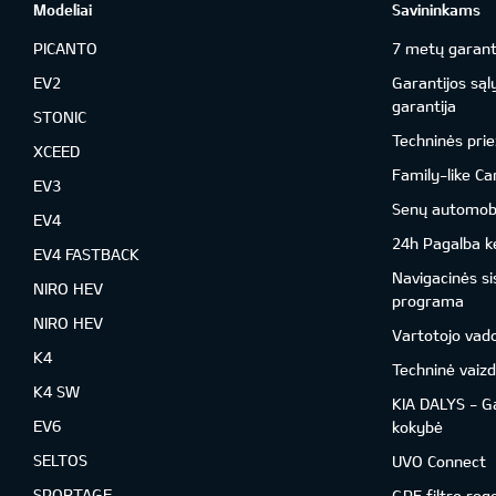
Modeliai
Savininkams
PICANTO
7 metų garant
EV2
Garantijos sąl
garantija
STONIC
Techninės prie
XCEED
Family-like Ca
EV3
Senų automobil
EV4
24h Pagalba ke
EV4 FASTBACK
Navigacinės s
NIRO HEV
programa
NIRO HEV
Vartotojo vad
K4
Techninė vaizd
K4 SW
KIA DALYS - G
EV6
kokybė
SELTOS
UVO Connect
SPORTAGE
GPF filtro reg