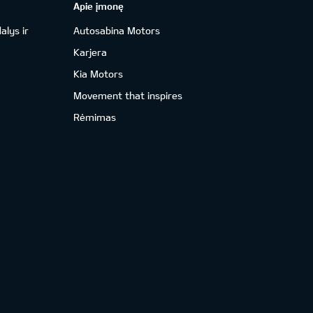
Apie įmonę
alys ir
Autosabina Motors
Karjera
Kia Motors
Movement that inspires
Rėmimas