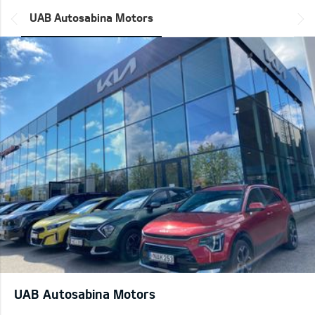
*output|module_dpackage:prev*
UAB Autosabina Motors
UAB Autosabina Motors