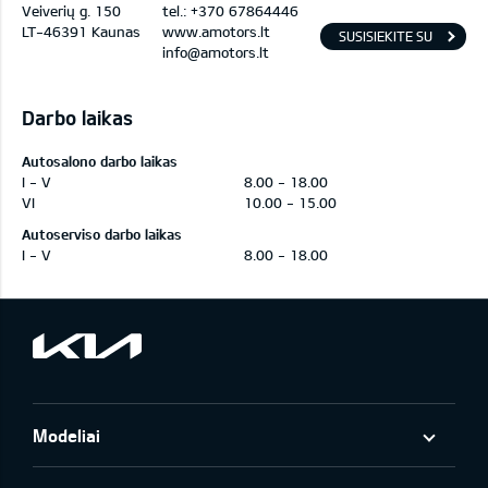
Veiverių g. 150
tel.:
+370 67864446
LT-46391 Kaunas
www.amotors.lt
SUSISIEKITE SU
info@amotors.lt
MUMIS
Darbo laikas
Autosalono darbo laikas
I - V
8.00 - 18.00
VI
10.00 - 15.00
Autoserviso darbo laikas
I - V
8.00 - 18.00
Modeliai