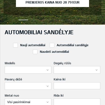
PREMJEROS KAINA NUO 28 791EUR
AUTOMOBILIAI SANDĖLYJE
Nauji automobiliai
Automobiliai sandėlyje
Naudoti automobiliai
Modelis
Degalų rūšis
Pavarų dėžė
Kaina iki
Metai nuo
Rida iki
Visi pasirinkimai