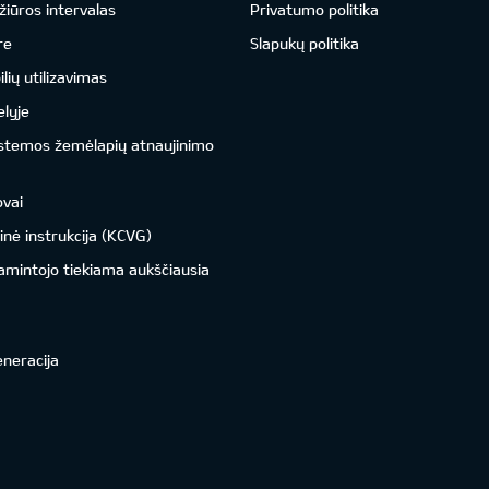
žiūros intervalas
Privatumo politika
re
Slapukų politika
ių utilizavimas
lyje
istemos žemėlapių atnaujinimo
ovai
inė instrukcija (KCVG)
amintojo tiekiama aukščiausia
eneracija