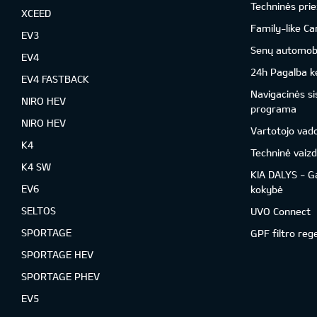
Techninės prie
XCEED
Family-like Ca
EV3
Senų automobil
EV4
24h Pagalba ke
EV4 FASTBACK
Navigacinės s
NIRO HEV
programa
NIRO HEV
Vartotojo vad
K4
Techninė vaizd
K4 SW
KIA DALYS - G
EV6
kokybė
SELTOS
UVO Connect
SPORTAGE
GPF filtro reg
SPORTAGE HEV
SPORTAGE PHEV
EV5