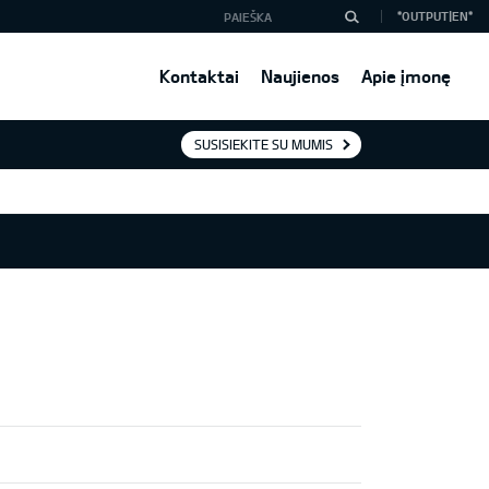
*OUTPUT|EN*
Kontaktai
Naujienos
Apie įmonę
SUSISIEKITE SU MUMIS