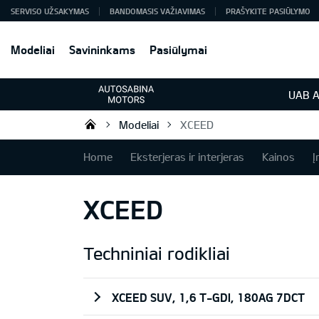
SERVISO UŽSAKYMAS
BANDOMASIS VAŽIAVIMAS
PRAŠYKITE PASIŪLYMO
Modeliai
Savininkams
Pasiūlymai
UAB A
Modeliai
XCEED
KIA automobiliai | KIA modeliai |
Home
Eksterjeras ir interjeras
Kainos
Į
XCEED
Techniniai rodikliai
XCEED SUV, 1,6 T-GDI, 180AG 7DCT