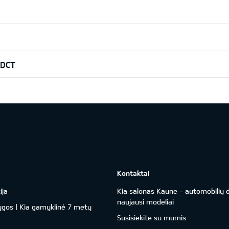
7DCT
Kontaktai
ija
Kia salonas Kaune - automobilių d
naujausi modeliai
ygos | Kia gamyklinė 7 metų
Susisiekite su mumis