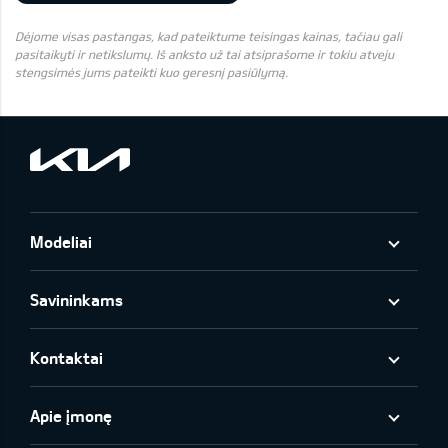
Dėjome visas pastangas, kad pateiktume teisingas kainas, tačiau gali
pasitaikyti ir netikslumų. Iš anksto už tai atsiprašome ir tokiu atveju
stengsimės jums pateikti kuo geresnį pasiūlymą.
Modeliai
Savininkams
Kontaktai
Apie įmonę