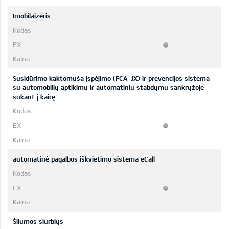
Imobilaizeris
Susidūrimo kaktomuša įspėjimo (FCA-JX) ir prevencijos sistema
su automobilių aptikimu ir automatiniu stabdymu sankryžoje
sukant į kairę
automatinė pagalbos iškvietimo sistema eCall
Šilumos siurblys