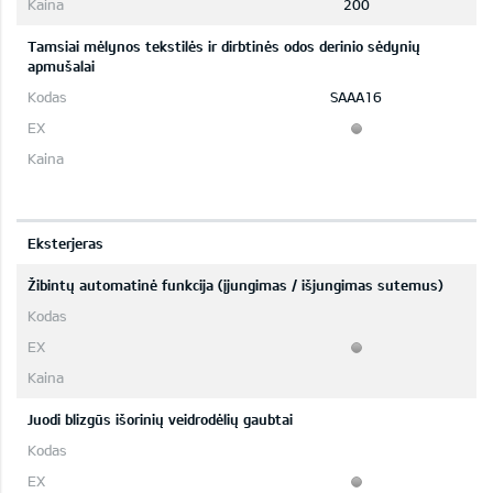
200
Tamsiai mėlynos tekstilės ir dirbtinės odos derinio sėdynių
apmušalai
SAAA16
Eksterjeras
Žibintų automatinė funkcija (įjungimas / išjungimas sutemus)
Juodi blizgūs išorinių veidrodėlių gaubtai