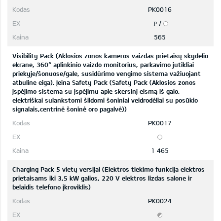
PK0016
/
P
565
Visibility Pack (Aklosios zonos kameros vaizdas prietaisų skydelio
ekrane, 360° aplinkinio vaizdo monitorius, parkavimo jutikliai
priekyje/šonuose/gale, susidūrimo vengimo sistema važiuojant
atbuline eiga). Įeina Safety Pack (Safety Pack (Aklosios zonos
įspėjimo sistema su įspėjimu apie skersinį eismą iš galo,
elektriškai sulankstomi šildomi šoniniai veidrodėliai su posūkio
signalais,centrinė šoninė oro pagalvė))
PK0017
1 465
Charging Pack 5 vietų versijai (Elektros tiekimo funkcija elektros
prietaisams iki 3,5 kW galios, 220 V elektros lizdas salone ir
belaidis telefono įkroviklis)
PK0024