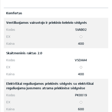
Komfortas
Ventiliuojamos vairuotojo ir priekinio keleivio sėdynės
SVAB02
400
Skaitmeninis raktas 2.0
VSDAA4
400
Elektriškai reguliuojamos priekinės sėdynės su elektriškai
reguliuojama juosmens atrama priekinėse sėdynėse
PK0019
600