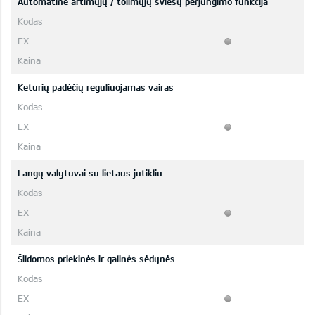
Automatinė artimųjų / tolimųjų šviesų perjungimo funkcija
Keturių padėčių reguliuojamas vairas
Langų valytuvai su lietaus jutikliu
Šildomos priekinės ir galinės sėdynės