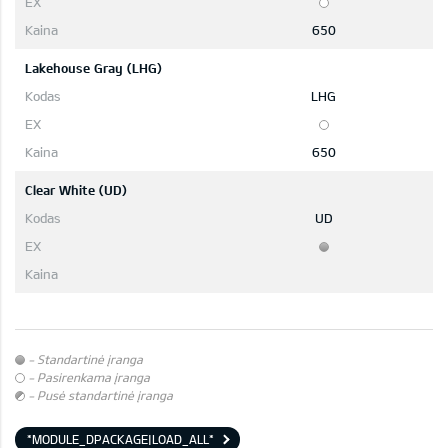
650
Lakehouse Gray (LHG)
LHG
650
Clear White (UD)
UD
- Standartinė įranga
- Pasirenkama įranga
- Pusė standartinė įranga
*MODULE_DPACKAGE|LOAD_ALL*