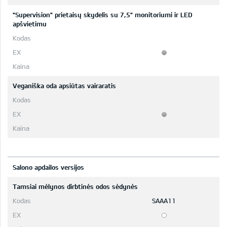
"Supervision" prietaisų skydelis su 7,5" monitoriumi ir LED
apšvietimu
Veganiška oda apsiūtas vairaratis
Salono apdailos versijos
Tamsiai mėlynos dirbtinės odos sėdynės
SAAA11