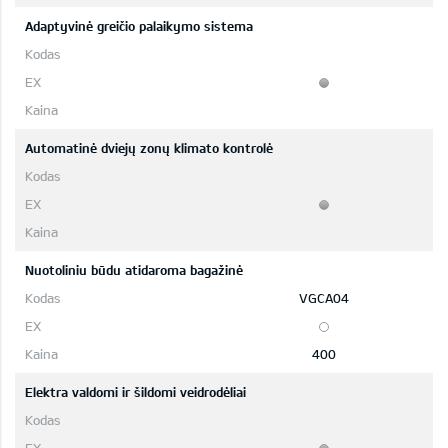
Adaptyvinė greičio palaikymo sistema
Automatinė dviejų zonų klimato kontrolė
Nuotoliniu būdu atidaroma bagažinė
VGCA04
400
Elektra valdomi ir šildomi veidrodėliai