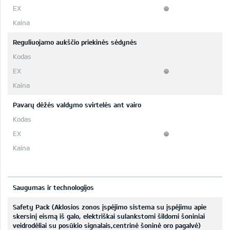
Reguliuojamo aukščio priekinės sėdynės
Pavarų dėžės valdymo svirtelės ant vairo
Saugumas ir technologijos
Safety Pack (Aklosios zonos įspėjimo sistema su įspėjimu apie
skersinį eismą iš galo, elektriškai sulankstomi šildomi šoniniai
veidrodėliai su posūkio signalais,centrinė šoninė oro pagalvė)