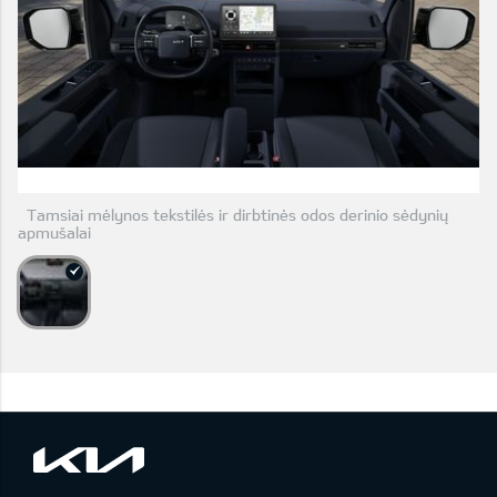
Tamsiai mėlynos tekstilės ir dirbtinės odos derinio sėdynių
apmušalai