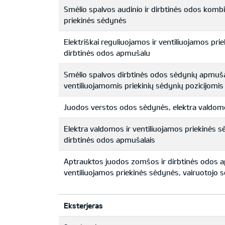
Smėlio spalvos audinio ir dirbtinės odos komb
priekinės sėdynės
Elektriškai reguliuojamos ir ventiliuojamos pr
dirbtinės odos apmušalu
Smėlio spalvos dirbtinės odos sėdynių apmušal
ventiliuojamomis priekinių sėdynių pozicijomis
Juodos verstos odos sėdynės, elektra valdom
Elektra valdomos ir ventiliuojamos priekinės
dirbtinės odos apmušalais
Aptrauktos juodos zomšos ir dirbtinės odos a
ventiliuojamos priekinės sėdynės, vairuotojo 
Eksterjeras