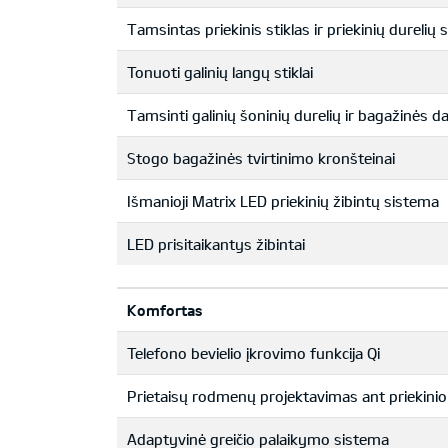
Tamsintas priekinis stiklas ir priekinių durelių st
Tonuoti galinių langų stiklai
Tamsinti galinių šoninių durelių ir bagažinės da
Stogo bagažinės tvirtinimo kronšteinai
Išmanioji Matrix LED priekinių žibintų sistema
LED prisitaikantys žibintai
Komfortas
Telefono bevielio įkrovimo funkcija Qi
Prietaisų rodmenų projektavimas ant priekinio 
Adaptyvinė greičio palaikymo sistema