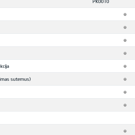
PK0010
kcija
ngimas sutemus)