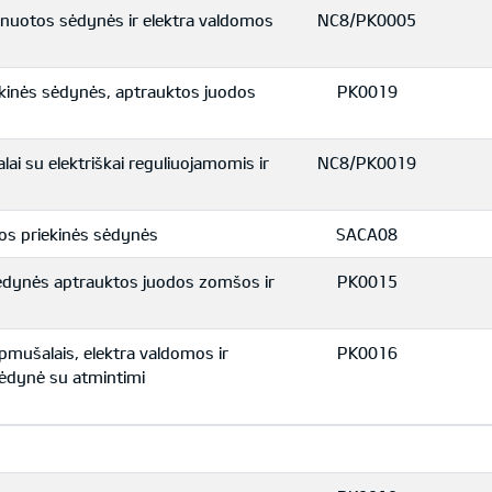
inuotos sėdynės ir elektra valdomos
NC8/PK0005
iekinės sėdynės, aptrauktos juodos
PK0019
ai su elektriškai reguliuojamomis ir
NC8/PK0019
os priekinės sėdynės
SACA08
 sėdynės aptrauktos juodos zomšos ir
PK0015
pmušalais, elektra valdomos ir
PK0016
sėdynė su atmintimi