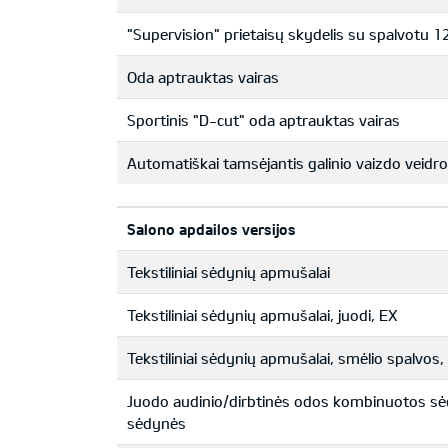
"Supervision" prietaisų skydelis su spalvotu 
Oda aptrauktas vairas
Sportinis "D-cut" oda aptrauktas vairas
Automatiškai tamsėjantis galinio vaizdo veidro
Salono apdailos versijos
Tekstiliniai sėdynių apmušalai
Tekstiliniai sėdynių apmušalai, juodi, EX
Tekstiliniai sėdynių apmušalai, smėlio spalvos,
Juodo audinio/dirbtinės odos kombinuotos sėd
sėdynės