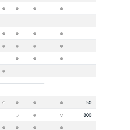
150
800