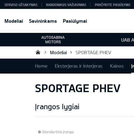
SERVISO UŽSAKYMAS
BANDOMASIS VAŽIAVIMAS
PRAŠYKITE PASIŪLYMO
Modeliai
Savininkams
Pasiūlymai
UAB A
Modeliai
SPORTAGE PHEV
KIA automobiliai | KIA modeliai |
Home
Eksterjeras ir interjeras
Kainos
Į
SPORTAGE PHEV
Įrangos lygiai
Standartinė įranga