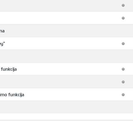
ema
ey"
 funkcija
imo funkcija