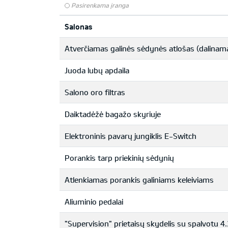
Pasirenkama įranga
Salonas
Atverčiamas galinės sėdynės atlošas (dalinam
Juoda lubų apdaila
Salono oro filtras
Daiktadėžė bagažo skyriuje
Elektroninis pavarų jungiklis E-Switch
Porankis tarp priekinių sėdynių
Atlenkiamas porankis galiniams keleiviams
Aliuminio pedalai
"Supervision" prietaisų skydelis su spalvotu 4