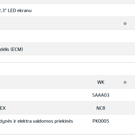
12,3" LED ekranu
dėlis (ECM)
WK
SAAA03
 EX
NC8
ynės ir elektra valdomos priekinės
PK0005