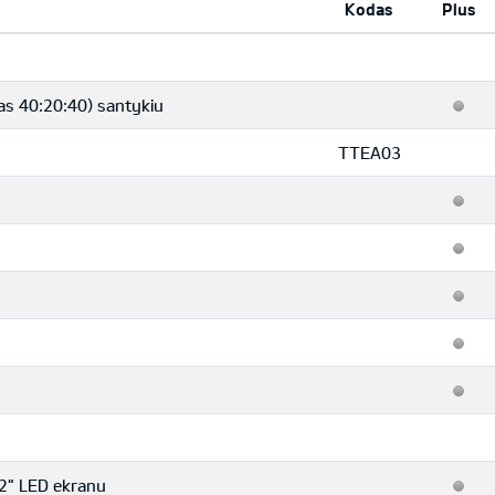
Kodas
Plus
as 40:20:40) santykiu
TTEA03
.2" LED ekranu