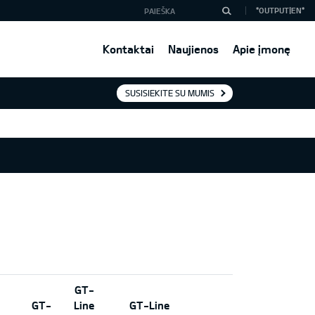
*OUTPUT|EN*
Kontaktai
Naujienos
Apie įmonę
SUSISIEKITE SU MUMIS
GT-
GT-
Line
GT-Line