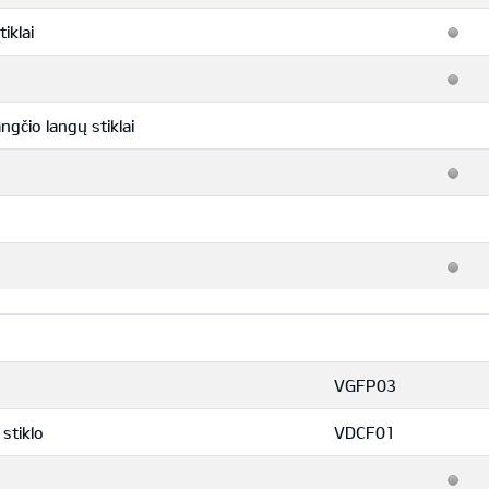
iklai
ngčio langų stiklai
VGFP03
stiklo
VDCF01