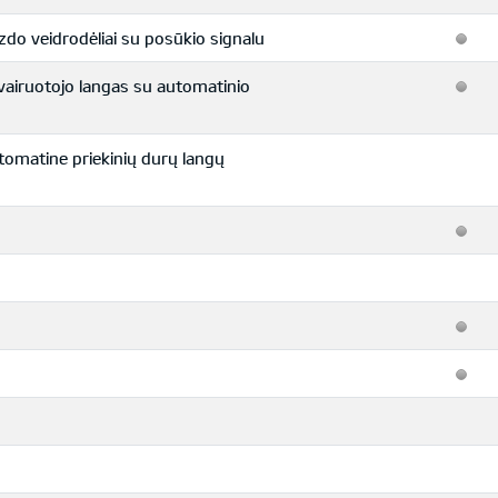
zdo veidrodėliai su posūkio signalu
. vairuotojo langas su automatinio
automatine priekinių durų langų