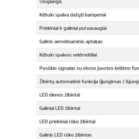
Stoglangis
Kėbulo spalva dažyti bamperiai
Priekiniai ir galiniai purvasaugiai
Galinis aerodinaminis aptakas
Kėbulo spalvos veidrodėliai
Posūkio signalas su eismo juostos keitimo fun
Žibintų automatinė funkcija (įjungimas / išju
LED dienos žibintai
Galiniai LED žibintai
LED priekiniai rūko žibintai
Galinis LED rūko žibintas