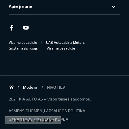
Apie įmonę
Facebook
Youtube
Visame pasaulyje
UAB Autosabina Motors
Grįžtamasis ryšys
Visame pasaulyje
Modeliai
NIRO HEV
KIA automobiliai | KIA modeliai | KIA Auto 
2021 KIA AUTO AS - Visos teisės saugomos.
ASMENS DUOMENŲ APSAUGOS POLITIKA
GARANTIJOS KNYGELĖS KOPIJA