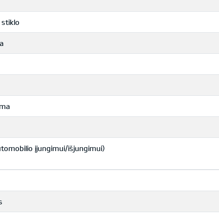
stiklo
ja
ema
tomobilio įjungimui/išjungimui)
s