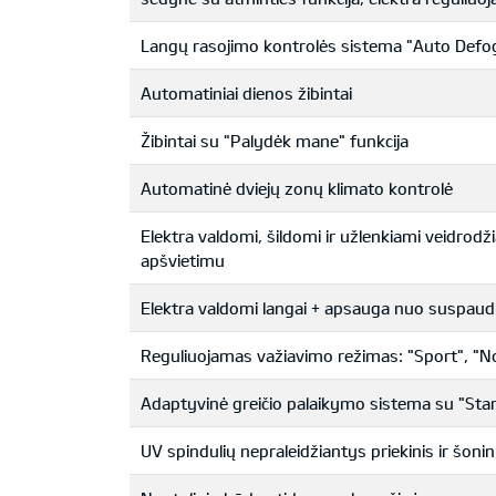
Langų rasojimo kontrolės sistema "Auto Def
Automatiniai dienos žibintai
Žibintai su "Palydėk mane" funkcija
Automatinė dviejų zonų klimato kontrolė
Elektra valdomi, šildomi ir užlenkiami veidrodži
apšvietimu
Elektra valdomi langai + apsauga nuo suspau
Reguliuojamas važiavimo režimas: "Sport", "N
Adaptyvinė greičio palaikymo sistema su "Start
UV spindulių nepraleidžiantys priekinis ir šonini