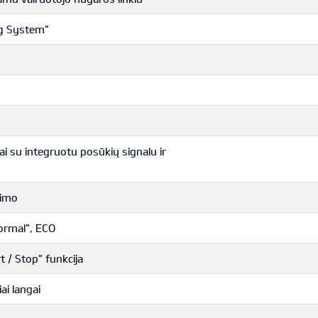
og System"
ai su integruotu posūkių signalu ir
dimo
ormal", ECO
 / Stop" funkcija
ai langai