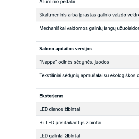
Aliuminio pedalai
Skaitmeninis arba įprastas galinio vaizdo veidr
Mechaniškai valdomos galinių langų užuolaido
Salono apdailos versijos
"Nappa" odinės sėdynės, juodos
Tekstiliniai sėdynių apmušalai su ekologiškos 
Eksterjeras
LED dienos žibintai
Bi-LED prisitaikantys žibintai
LED galiniai žibintai