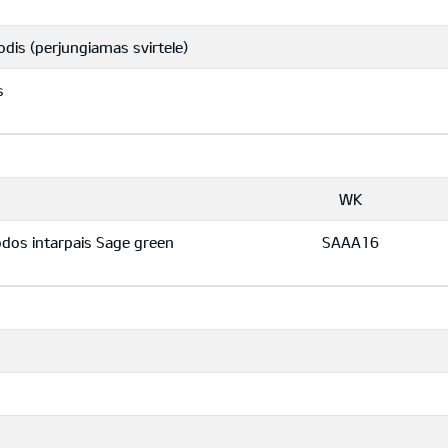
odis (perjungiamas svirtele)
s
WK
odos intarpais Sage green
SAAA16