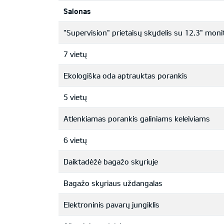
Salonas
"Supervision" prietaisų skydelis su 12,3" moni
7 vietų
Ekologiška oda aptrauktas porankis
5 vietų
Atlenkiamas porankis galiniams keleiviams
6 vietų
Daiktadėžė bagažo skyriuje
Bagažo skyriaus uždangalas
Elektroninis pavarų jungiklis