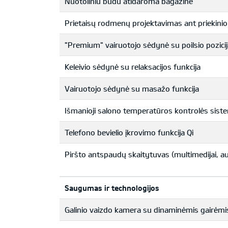
Nuotoliniu būdu atidaroma bagažinė
Prietaisų rodmenų projektavimas ant priekinio 
"Premium" vairuotojo sėdynė su poilsio pozici
Keleivio sėdynė su relaksacijos funkcija
Vairuotojo sėdynė su masažo funkcija
Išmanioji salono temperatūros kontrolės sist
Telefono bevielio įkrovimo funkcija Qi
Piršto antspaudų skaitytuvas (multimedijai, au
Saugumas ir technologijos
Galinio vaizdo kamera su dinaminėmis gairėmi