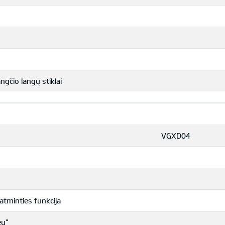
ngčio langų stiklai
VGXD04
atminties funkcija
ey"