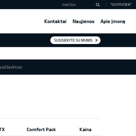
*OUTPUT|EN*
Kontaktai
Naujienos
Apie įmonę
SUSISIEKITE SU MUMIS
važiavimas
TX
Comfort Pack
Kaina