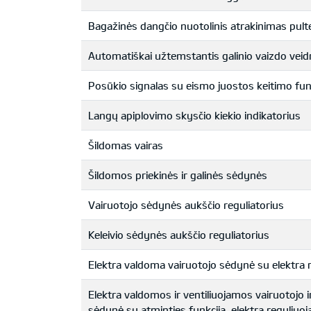
Bagažinės dangčio nuotolinis atrakinimas pulte
Automatiškai užtemstantis galinio vaizdo veid
Posūkio signalas su eismo juostos keitimo fun
Langų apiplovimo skysčio kiekio indikatorius
Šildomas vairas
Šildomos priekinės ir galinės sėdynės
Vairuotojo sėdynės aukščio reguliatorius
Keleivio sėdynės aukščio reguliatorius
Elektra valdoma vairuotojo sėdynė su elektra 
Elektra valdomos ir ventiliuojamos vairuotojo ir
sėdynė su atminties funkcija, elektra reguliuo