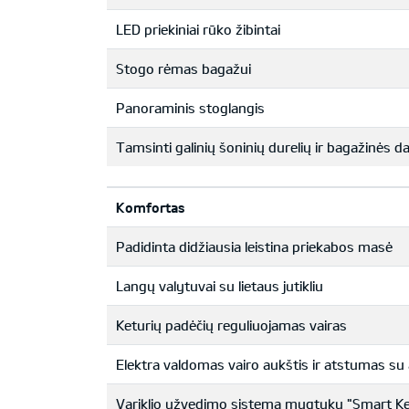
LED priekiniai rūko žibintai
Stogo rėmas bagažui
Panoraminis stoglangis
Tamsinti galinių šoninių durelių ir bagažinės da
Komfortas
Padidinta didžiausia leistina priekabos masė
Langų valytuvai su lietaus jutikliu
Keturių padėčių reguliuojamas vairas
Elektra valdomas vairo aukštis ir atstumas su 
Variklio užvedimo sistema mygtuku "Smart K