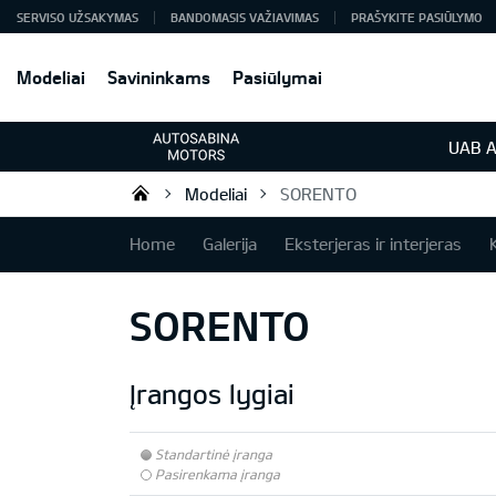
SERVISO UŽSAKYMAS
BANDOMASIS VAŽIAVIMAS
PRAŠYKITE PASIŪLYMO
Modeliai
Savininkams
Pasiūlymai
UAB A
Modeliai
SORENTO
KIA automobiliai | KIA modeliai |
Home
Galerija
Eksterjeras ir interjeras
SORENTO
Įrangos lygiai
Standartinė įranga
Pasirenkama įranga