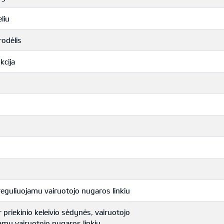
liu
rodėlis
kcija
reguliuojamu vairuotojo nugaros linkiu
 priekinio keleivio sėdynės, vairuotojo
jamu vairuotojo nugaros linkiu