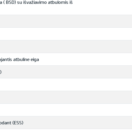
a ( BSD) su išvažiavimo atbulomis iš
antis atbuline eiga
)
abdant (ESS)