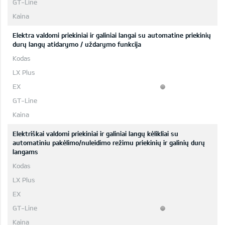
Elektra valdomi priekiniai ir galiniai langai su automatine priekinių
durų langų atidarymo / uždarymo funkcija
Elektriškai valdomi priekiniai ir galiniai langų kėlikliai su
automatiniu pakėlimo/nuleidimo režimu priekinių ir galinių durų
langams