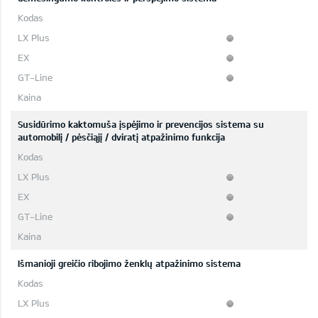
Susidūrimo kaktomuša įspėjimo ir prevencijos sistema su
automobilį / pėsčiąjį / dviratį atpažinimo funkcija
Išmanioji greičio ribojimo ženklų atpažinimo sistema