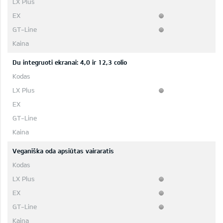
Du integruoti ekranai: 4,0 ir 12,3 colio
Veganiška oda apsiūtas vairaratis