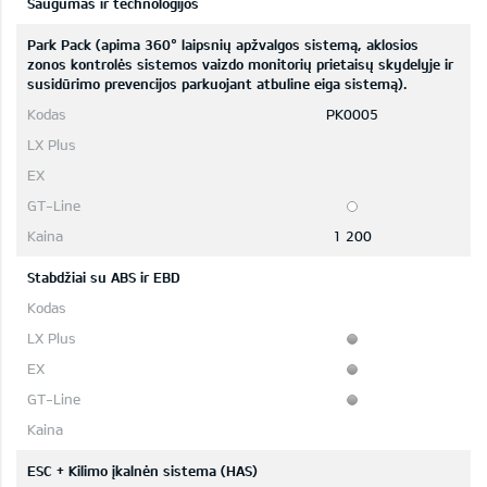
Saugumas ir technologijos
Park Pack (apima 360° laipsnių apžvalgos sistemą, aklosios
zonos kontrolės sistemos vaizdo monitorių prietaisų skydelyje ir
susidūrimo prevencijos parkuojant atbuline eiga sistemą).
PK0005
1 200
Stabdžiai su ABS ir EBD
ESC + Kilimo įkalnėn sistema (HAS)