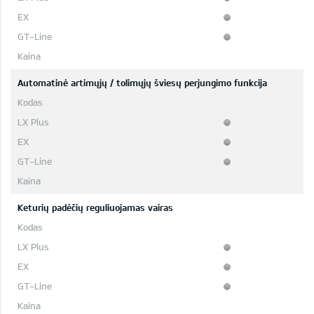
Automatinė artimųjų / tolimųjų šviesų perjungimo funkcija
Keturių padėčių reguliuojamas vairas