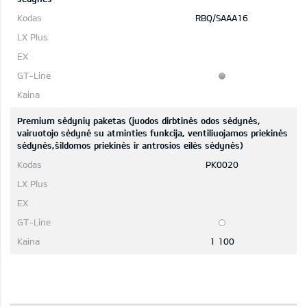
RBQ/SAAA16
Premium sėdynių paketas (juodos dirbtinės odos sėdynės,
vairuotojo sėdynė su atminties funkcija, ventiliuojamos priekinės
sėdynės,šildomos priekinės ir antrosios eilės sėdynės)
PK0020
1 100