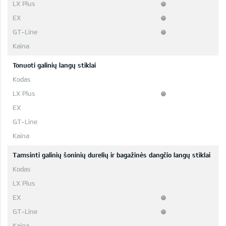
Tonuoti galinių langų stiklai
Tamsinti galinių šoninių durelių ir bagažinės dangčio langų stiklai