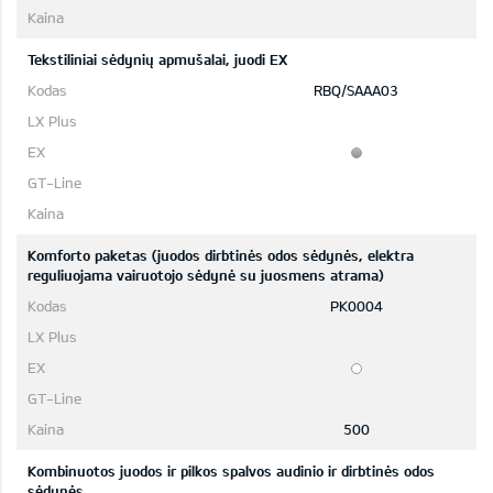
Tekstiliniai sėdynių apmušalai, juodi EX
RBQ/SAAA03
Komforto paketas (juodos dirbtinės odos sėdynės, elektra
reguliuojama vairuotojo sėdynė su juosmens atrama)
PK0004
500
Kombinuotos juodos ir pilkos spalvos audinio ir dirbtinės odos
sėdynės