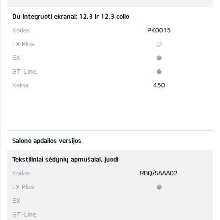
Du integruoti ekranai: 12,3 ir 12,3 colio
PK0015
450
Salono apdailos versijos
Tekstiliniai sėdynių apmušalai, juodi
RBQ/SAAA02