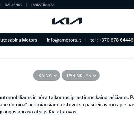
NAUJIENOS
LANKSTINUKAS
utosabina Motors
info@amotors.lt
tel.: +370 678 64446
 KIA Auto išskirtiniam žmogui
KAINA
PARINKTYS
s automobiliams ir nėra taikomos įprastiems kainoraščiams.
ane domina” artimiausiam atstovui su pasiteiravimu apie pas
 įrangos aprašą atsiųs Kia atstovas.