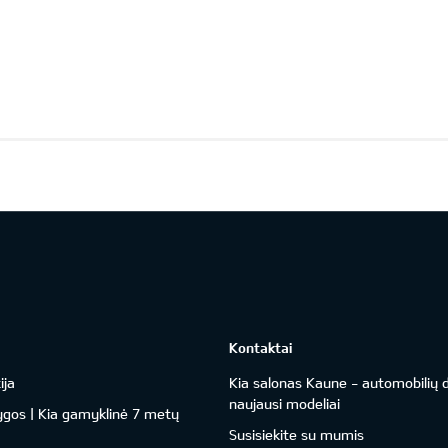
Kontaktai
ija
Kia salonas Kaune - automobilių d
naujausi modeliai
ygos | Kia gamyklinė 7 metų
Susisiekite su mumis