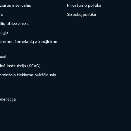
žiūros intervalas
Privatumo politika
re
Slapukų politika
ių utilizavimas
lyje
istemos žemėlapių atnaujinimo
ovai
inė instrukcija (KCVG)
amintojo tiekiama aukščiausia
eneracija