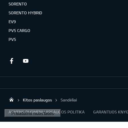
SORENTO
SORENTO HYBRID
EV9
PV5 CARGO
PV5
Facebook
Youtube
Kitos paslaugos
Sandėliai
KIA automobiliai | KIA modeliai | KIA Auto 
ASMENS DUOMENŲ APSAUGOS POLITIKA
GARANTIJOS KNYG