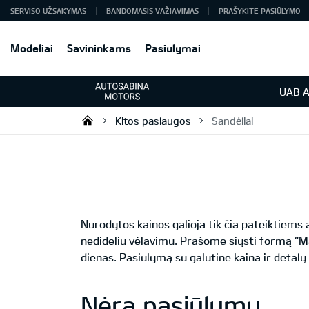
SERVISO UŽSAKYMAS
BANDOMASIS VAŽIAVIMAS
PRAŠYKITE PASIŪLYMO
Modeliai
Savininkams
Pasiūlymai
UAB A
Kitos paslaugos
Sandėliai
KIA automobiliai | KIA modeliai |
Nurodytos kainos galioja tik čia pateiktiem
nedideliu vėlavimu. Prašome siųsti formą “M
dienas. Pasiūlymą su galutine kaina ir detalų
Nėra pasiūlymų