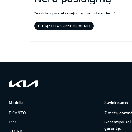
*module_dpwarehouse|no_active_offers_descr*
GRĮŽTI Į PAGRINDINĮ MENIU
Modeliai
Savininkams
PICANTO
7 metų garant
EV2
Garantijos sąl
garantija
STONIC