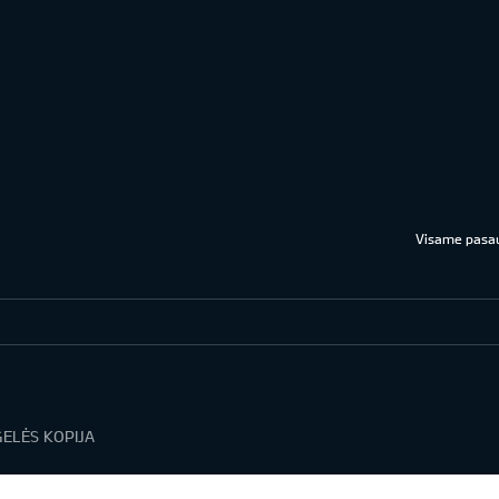
Visame pasau
išskirtiniam žmogui
ELĖS KOPIJA