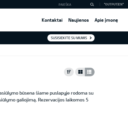
*OUTPUT|EN*
Kontaktai
Naujienos
Apie įmonę
SUSISIEKITE SU MUMIS
 Pasiūlymo būsena šiame puslapyje rodoma su
iūlymo galiojimą. Rezervacijos laikomos 5