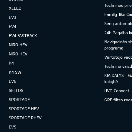
Techninės prie
XCEED
Family-like Ca
EV3
Senų automobil
EV4
24h Pagalba ke
EV4 FASTBACK
Navigacinės s
NIRO HEV
programa
NIRO HEV
Vartotojo vad
K4
Techninė vaizd
K4 SW
KIA DALYS - G
EV6
kokybė
SELTOS
UVO Connect
SPORTAGE
GPF filtro reg
SPORTAGE HEV
SPORTAGE PHEV
EV5