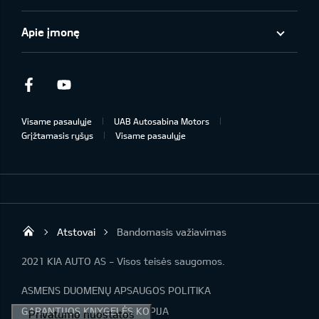
Apie įmonę
Facebook
Youtube
Visame pasaulyje
UAB Autosabina Motors
Grįžtamasis ryšys
Visame pasaulyje
Atstovai
Bandomasis važiavimas
KIA automobiliai | KIA modeliai | KIA Auto 
2021 KIA AUTO AS - Visos teisės saugomos.
ASMENS DUOMENŲ APSAUGOS POLITIKA
GARANTIJOS KNYGELĖS KOPIJA