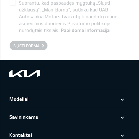
Suprantu, kad paspaudęs mygtuką „Siųsti
užklausą“, „Man įdomu“, sutinku kad UAB
Autosabina Motors tvarkytų ir naudotų mano
asmeninius duomenis Privatumo politikoje
nurodytais tikslais.
Papildoma informacija
SIŲSTI FORMĄ
Modeliai
Savininkams
Kontaktai