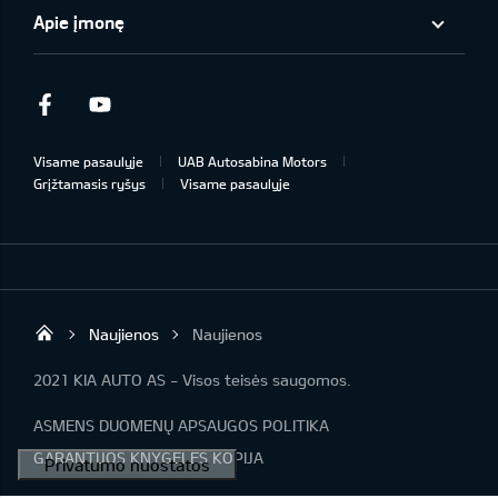
Apie įmonę
Facebook
Youtube
Visame pasaulyje
UAB Autosabina Motors
Grįžtamasis ryšys
Visame pasaulyje
Naujienos
Naujienos
KIA automobiliai | KIA modeliai | KIA Auto 
2021 KIA AUTO AS - Visos teisės saugomos.
ASMENS DUOMENŲ APSAUGOS POLITIKA
GARANTIJOS KNYGELĖS KOPIJA