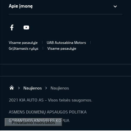
Apie įmonę
Facebook
Youtube
Visame pasaulyje
UAB Autosabina Motors
Grįžtamasis ryšys
Visame pasaulyje
Naujienos
Naujienos
KIA automobiliai | KIA modeliai | KIA Auto 
2021 KIA AUTO AS - Visos teisės saugomos.
ASMENS DUOMENŲ APSAUGOS POLITIKA
GARANTIJOS KNYGELĖS KOPIJA