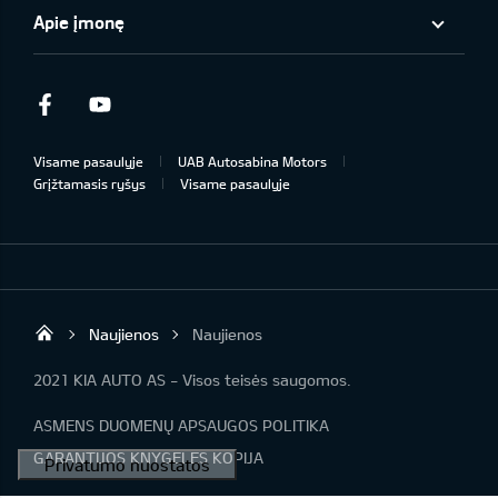
Apie įmonę
Facebook
Youtube
Visame pasaulyje
UAB Autosabina Motors
Grįžtamasis ryšys
Visame pasaulyje
Naujienos
Naujienos
KIA automobiliai | KIA modeliai | KIA Auto 
2021 KIA AUTO AS - Visos teisės saugomos.
ASMENS DUOMENŲ APSAUGOS POLITIKA
GARANTIJOS KNYGELĖS KOPIJA